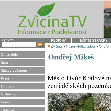
Vyhledej
REGIONY
MÍSTNÍ STRÁNKY
Zvičina
>
Názory/fotky/videa
>
Ondřej 
Co se děje
Ondřej Mikeš
Sport
Služby občanům
Město Dvůr Králové n
Krimi
zemědělských pozemk
Doprava
Vzdělávání
Firmy
Turistika