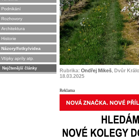
Podnikání
Rozhovory
Architektura
Historie
Názory/fotky/videa
Vtípky apríly atp.
Nejčtenější články
Rubrika:
Ondřej Mikeš
, Dvůr Král
18.03.2025
Reklama