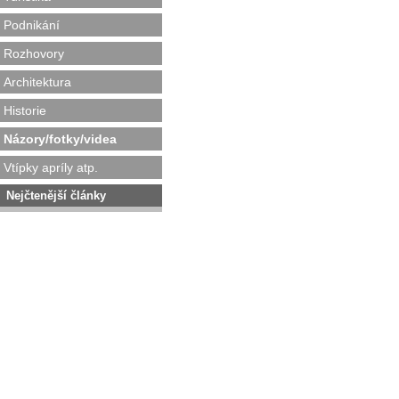
Podnikání
Rozhovory
Architektura
Historie
Názory/fotky/videa
Vtípky apríly atp.
Nejčtenější články