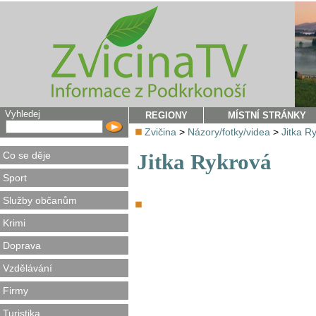
Vyhledej
REGIONY
MÍSTNÍ STRÁNKY
Zvičina
>
Názory/fotky/videa
>
Jitka R
Co se děje
Jitka Rykrová
Sport
Služby občanům
Krimi
Doprava
Vzdělávání
Firmy
Turistika