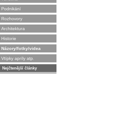
Podnikání
Rozhovory
Architektura
Historie
Názory/fotky/videa
Vtípky apríly atp.
Nejčtenější články