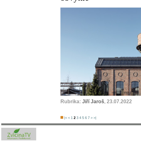
Rubrika:
Jiří Jaroš
, 23.07.2022
|<
<
1
2
3
4
5
6
7
>
>|