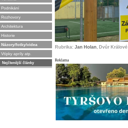
Podnikání
Rozhovory
Architektura
Historie
Názory/fotky/videa
Rubrika:
Jan Holan
, Dvůr Králov
Vtípky apríly atp.
Reklama
Nejčtenější články