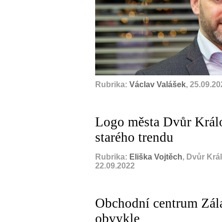
Rubrika:
Václav Valášek
, 25.09.2
Logo města Dvůr Králo
starého trendu
Rubrika:
Eliška Vojtěch
, Dvůr Krá
22.09.2022
Obchodní centrum Zála
obvykle