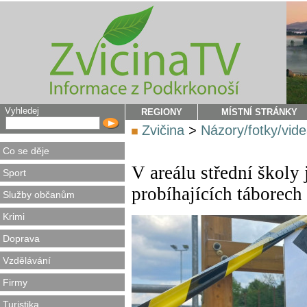
Vyhledej
REGIONY
MÍSTNÍ STRÁNKY
Zvičina
>
Názory/fotky/vid
Co se děje
V areálu střední školy
Sport
probíhajících táborech
Služby občanům
Krimi
Doprava
Vzdělávání
Firmy
Turistika