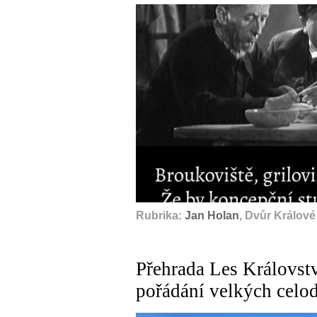
Rubrika:
Jan Holan
, Dvůr Králov
Přehrada Les Královst
pořádání velkých celo