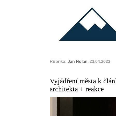
Rubrika:
Jan Holan
, 23.04.2023
Vyjádření města k člán
architekta + reakce