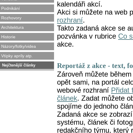
kalendáři akcí.
Podnikání
Akci si můžete na web p
Rozhovory
rozhraní
.
Takto zadaná akce se au
Architektura
pozvánka v rubrice
Co s
Historie
akce.
Názory/fotky/videa
Vtípky apríly atp.
Reportáž z akce - text, fo
Nejčtenější články
Zároveň můžete během č
opět sami, na portál celo
webové rozhraní
Přidat 
článek
. Zadat můžete ob
spojíme do jednoho člán
Zadaná akce se zobrazí
systému, článek či fotog
redakčního týmu, který 