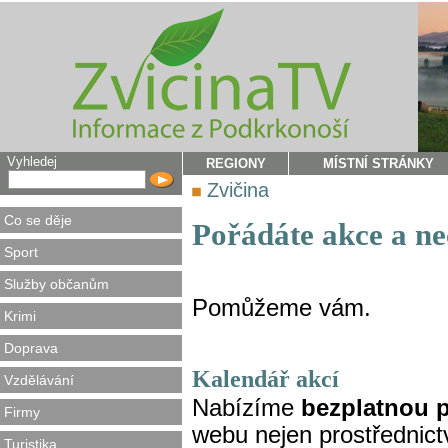
Vyhledej
REGIONY
MÍSTNÍ STRÁNKY
Zvičina
Co se děje
Pořádáte akce a ne
Sport
Služby občanům
Pomůžeme vám.
Krimi
Doprava
Kalendář akcí
Vzdělávání
Nabízíme
bezplatnou p
Firmy
webu nejen prostřednict
Turistika