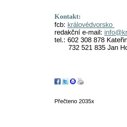
Kontakt:
fcb:
královédvorsko
redakční e-mail:
info@k
tel.: 602 308 878 Kateř
732 521 835 Jan Ho
Přečteno 2035x