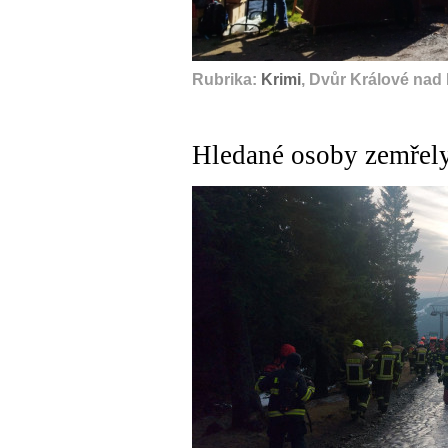
Rubrika:
Krimi
, Dvůr Králové nad
Hledané osoby zemřely