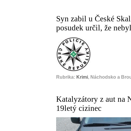
Syn zabil u České Skal
posudek určil, že nebyl
Rubrika:
Krimi
, Náchodsko a Bro
Katalyzátory z aut na 
19letý cizinec