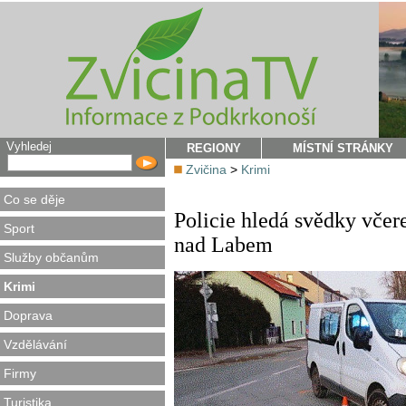
Vyhledej
REGIONY
MÍSTNÍ STRÁNKY
Zvičina
>
Krimi
Co se děje
Policie hledá svědky včer
Sport
nad Labem
Služby občanům
Krimi
Doprava
Vzdělávání
Firmy
Turistika