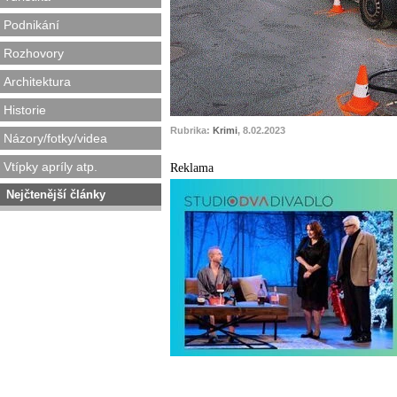
Podnikání
Rozhovory
Architektura
Historie
Rubrika:
Krimi
, 8.02.2023
Názory/fotky/videa
Vtípky apríly atp.
Reklama
Nejčtenější články