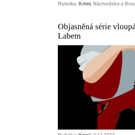
Rubrika:
Krimi
, Náchodsko a Bro
Objasněná série vloup
Labem