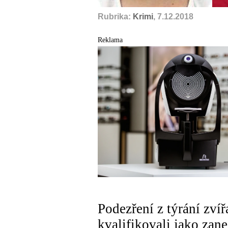
Rubrika:
Krimi
, 7.12.2018
Reklama
Podezření z týrání zvíř
kvalifikovali jako zan