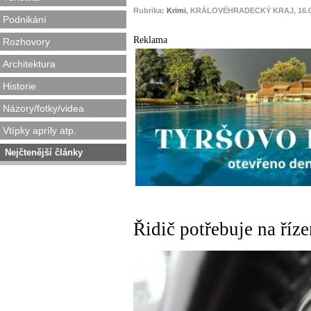
Rubrika:
Krimi
, KRÁLOVÉHRADECKÝ KRAJ, 16.0
Podnikání
Reklama
Rozhovory
Architektura
Historie
Názory/fotky/videa
Vtípky apríly atp.
Nejčtenější články
Řidič potřebuje na říz