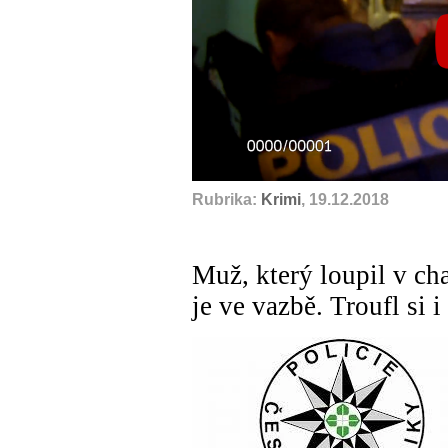
Rubrika:
Krimi
, 19.12.2018
Muž, který loupil v ch
je ve vazbě. Troufl si i