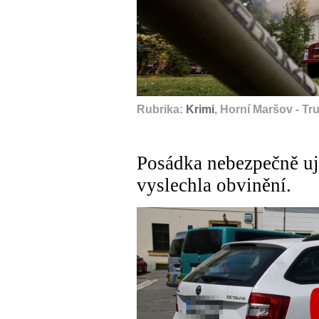
Rubrika:
Krimi
, Horní Maršov - Tr
Posádka nebezpečně ují
vyslechla obvinění.