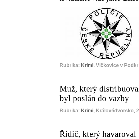
Rubrika:
Krimi
, Vlčkovice v Podk
Muž, který distribuova
byl poslán do vazby
Rubrika:
Krimi
, Královédvorsko, 
Řidič, který havaroval