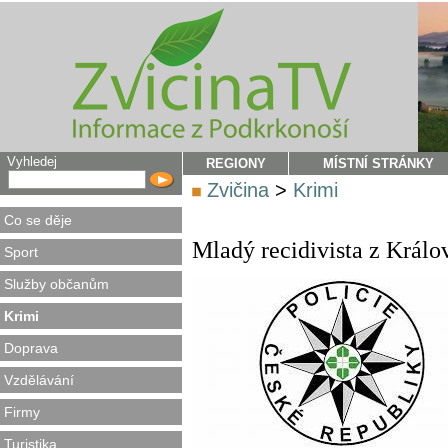
Vyhledej
REGIONY
MÍSTNÍ STRÁNKY
Zvičina
>
Krimi
Co se děje
Mladý recidivista z Králo
Sport
Služby občanům
Krimi
Doprava
Vzdělávání
Firmy
Turistika