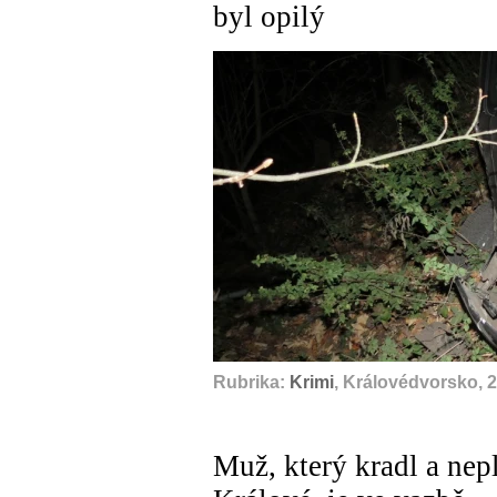
byl opilý
Rubrika:
Krimi
, Královédvorsko, 
Muž, který kradl a nepl