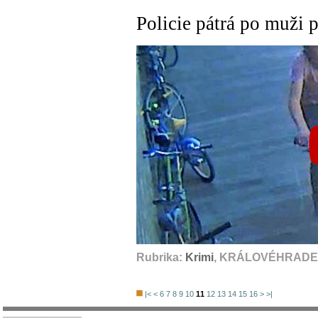
Policie pátrá po muži 
Rubrika:
Krimi
, KRÁLOVÉHRADEC
|<
<
6
7
8
9
10
11
12
13
14
15
16
>
>|