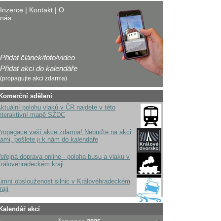
Inzerce
|
Kontakt
|
O
nás
Přidat článek/foto/video
Přidat akci do kalendáře
(propagujte akci zdarma)
Komerční sdělení
ktuální polohu vlaků v ČR najdete v této
nteraktivní mapě SŽDC
ropagace vaší akce zdarma! Nebuďte na akci
ami, pošlete ji k nám do kalendáře
eřejná doprava online - poloha busu a vlaku v
rálovéhradeckém kraji
imní obslouženost silnic v Královéhradeckém
raji
Kalendář akcí