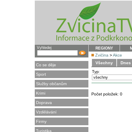
Vyhledej
REGIONY
Zvičina
>
Akce
Všechny
Dnes
Co se děje
Typ:
Sport
Služby občanům
Krimi
Počet položek:
0
Doprava
Vzdělávání
Firmy
Turistika