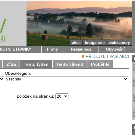
akce
fotogalerie
webkamery
MÍSTNÍ STRÁNKY
Firmy
Restaurace
Ubytování
PŘIDEJTE I VAŠÍ AKCI
Zítra
Tento týden
Tento víkend
Proběhlé
A
i
Obec/Region:
P
s
V
položek na stránku:
K
Z
k