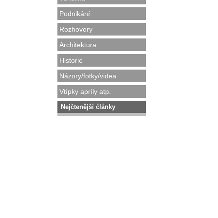
Podnikání
Rozhovory
Architektura
Historie
Názory/fotky/videa
Vtípky apríly atp.
Nejčtenější články