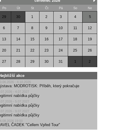
červenec 2026
Po
Út
St
Čt
Pá
So
Ne
29
30
1
2
3
4
5
6
7
8
9
10
11
12
13
14
15
16
17
18
19
20
21
22
23
24
25
26
27
28
29
30
31
1
2
Nejbližší akce
0.06.2026 - 4.10.2026
ýstava: MODROTISK: Příběh, který pokračuje
.07.2026 - 4.07.2027
egitimní nabídka půjčky
.07.2026 - 5.07.2027
egitimní nabídka půjčky
.07.2026 - 9.07.2027
egitimní nabídka půjčky
4.08.2026 19:00
AVEL ČADEK "Cellem Vpřed Tour"