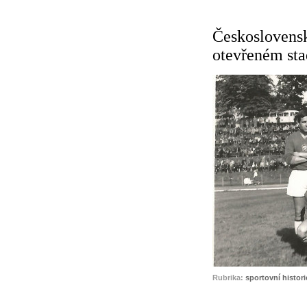
Československ
otevřeném st
Rubrika:
sportovní histori