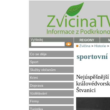
Vyhledej
REGIONY
Zvičina
>
Historie
>
Co se děje
sportovní 
Sport
Služby občanům
Nejúspěšnější 
Krimi
královédvorsk
Doprava
Štvanici
Vzdělávání
Firmy
Turistika