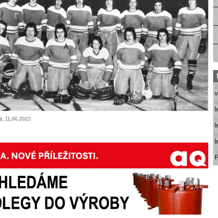
2
v
4
l
e
, 11.06.2023
5
l
9
l
1
P