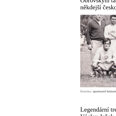
Obrovským tah
někdejší česko
Rubrika:
sportovní histori
Legendární tr