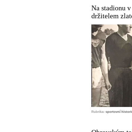
Na stadionu v 
držitelem zl
Rubrika:
sportovní histori