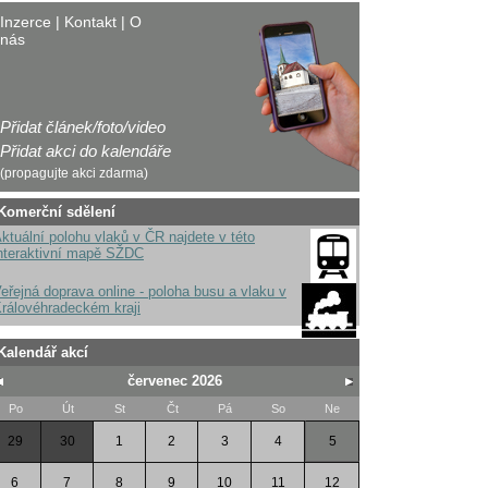
Inzerce
|
Kontakt
|
O
nás
Přidat článek/foto/video
Přidat akci do kalendáře
(propagujte akci zdarma)
Komerční sdělení
ktuální polohu vlaků v ČR najdete v této
nteraktivní mapě SŽDC
eřejná doprava online - poloha busu a vlaku v
rálovéhradeckém kraji
Kalendář akcí
červenec 2026
Po
Út
St
Čt
Pá
So
Ne
29
30
1
2
3
4
5
6
7
8
9
10
11
12