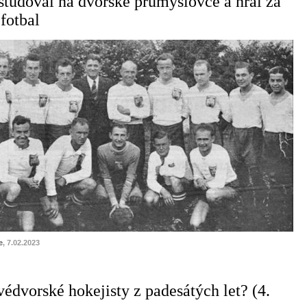
studoval na dvorské průmyslovce a hrál za
fotbal
e
, 7.02.2023
édvorské hokejisty z padesátých let? (4.