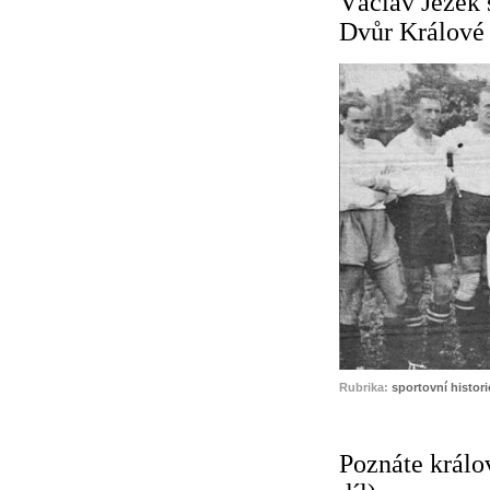
Václav Ježek 
Dvůr Králové 
Rubrika:
sportovní histori
Poznáte králov