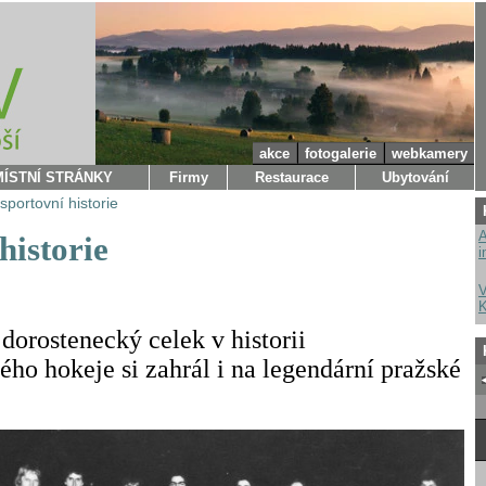
akce
fotogalerie
webkamery
MÍSTNÍ STRÁNKY
Firmy
Restaurace
Ubytování
sportovní historie
A
historie
i
V
K
dorostenecký celek v historii
ého hokeje si zahrál i na legendární pražské