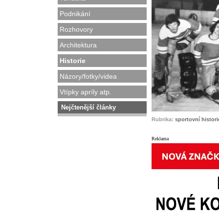
Podnikání
Rozhovory
Architektura
Historie
Názory/fotky/videa
Vtípky apríly atp.
Nejčtenější články
Rubrika:
sportovní histori
Reklama