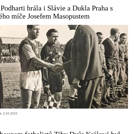
Podharti hrála i Slávie a Dukla Praha s
atého míče Josefem Masopustem
e
, 2.04.2023