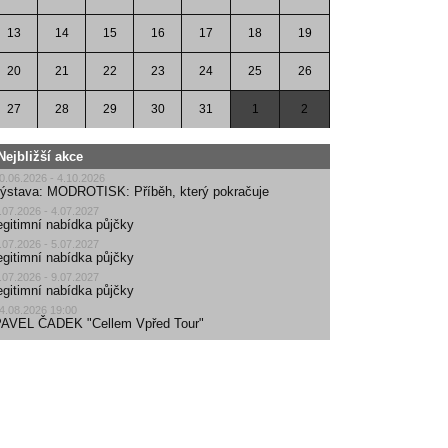
13
14
15
16
17
18
19
20
21
22
23
24
25
26
27
28
29
30
31
1
2
Nejbližší akce
0.06.2026 - 4.10.2026
ýstava: MODROTISK: Příběh, který pokračuje
.07.2026 - 4.07.2027
egitimní nabídka půjčky
.07.2026 - 5.07.2027
egitimní nabídka půjčky
.07.2026 - 9.07.2027
egitimní nabídka půjčky
4.08.2026 19:00
AVEL ČADEK "Cellem Vpřed Tour"