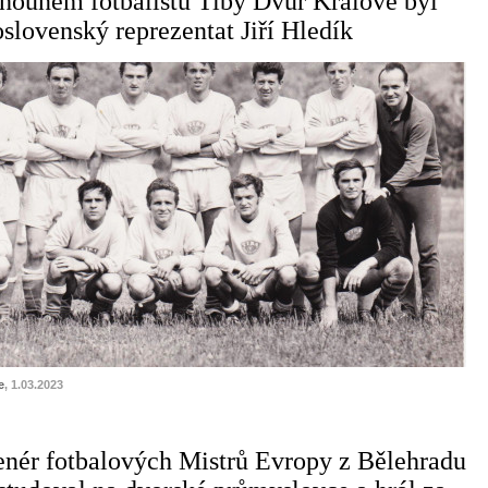
ounem fotbalistů Tiby Dvůr Králové byl
slovenský reprezentat Jiří Hledík
e
, 1.03.2023
enér fotbalových Mistrů Evropy z Bělehradu