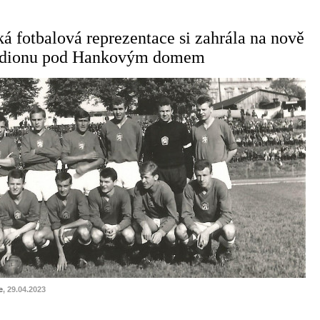
á fotbalová reprezentace si zahrála na nově
adionu pod Hankovým domem
e
, 29.04.2023