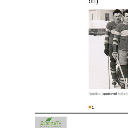
díl)
Rubrika:
sportovní histori
1