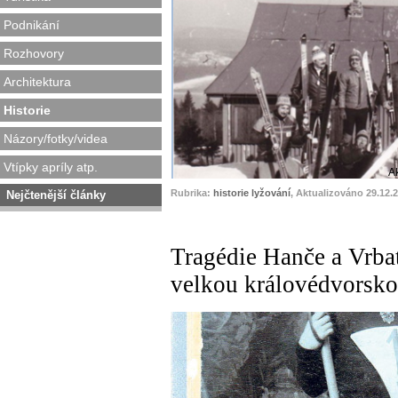
Podnikání
Rozhovory
Architektura
Historie
Názory/fotky/videa
Vtípky apríly atp.
A
Rubrika:
historie lyžování
, Aktualizováno 29.12.
Nejčtenější články
Tragédie Hanče a Vrba
velkou královédvorsko