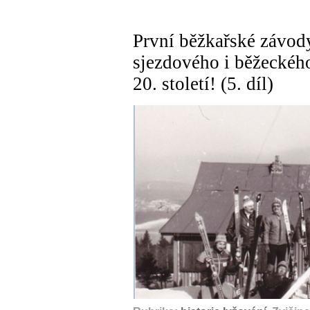
První běžkařské závody
sjezdového i běžeckého
20. století! (5. díl)