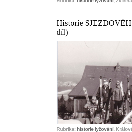
Rubrika:
historie lyžování
, Zvičin
Historie SJEZDOVÉHO 
díl)
Rubrika:
historie lyžování
, Králov