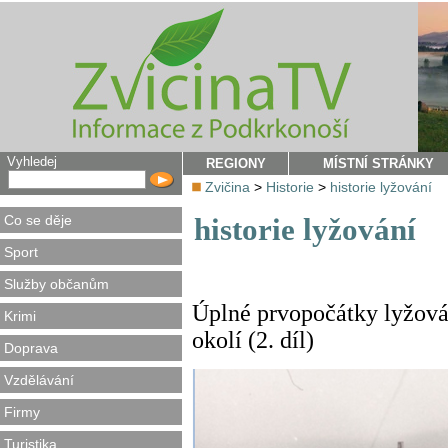
Vyhledej
REGIONY
MÍSTNÍ STRÁNKY
Zvičina
>
Historie
>
historie lyžování
Co se děje
historie lyžování
Sport
Služby občanům
Úplné prvopočátky lyžová
Krimi
okolí (2. díl)
Doprava
Vzdělávání
Firmy
Turistika