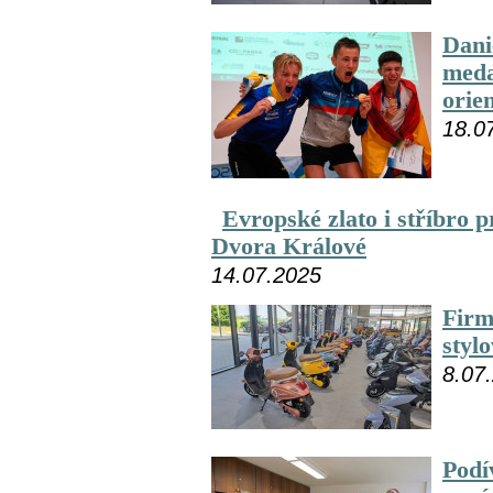
Dani
meda
orie
18.0
Evropské zlato i stříbro
Dvora Králové
14.07.2025
Firm
styl
8.07
Podí