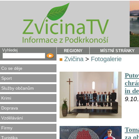
Vyhledej
REGIONY
MÍSTNÍ STRÁNKY
Zvičina
>
Fotogalerie
Co se děje
Puto
Sport
chrá
Služby občanům
in d
Krimi
9.10
Doprava
Vzdělávání
Firmy
Tomá
za o
Turistika