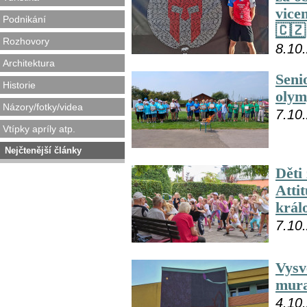
vice
Podnikání
🇨🇿
Rozhovory
8.10
Architektura
Senio
Historie
olym
Názory/fotky/videa
7.10
Vtípky apríly atp.
Nejčtenější články
Děti
Attit
král
7.10
Vysvě
mura
4.10