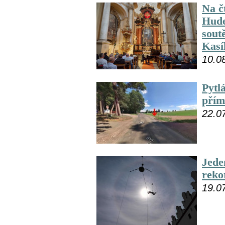
Na č
Hude
sout
Kasí
10.0
Pytl
přím
22.0
Jede
reko
19.0