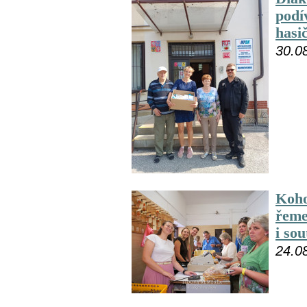
podí
hasič
30.0
Koho
řeme
i so
24.0