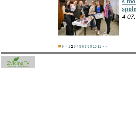
s mó
spol
4.07
|<
<
1
2
3
4
5
6
7
8
9
10
11
>
>|