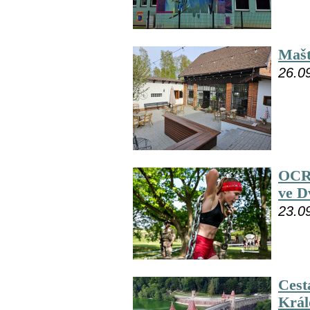
Mašt
26.0
OCR 
ve D
23.0
Cest
Král