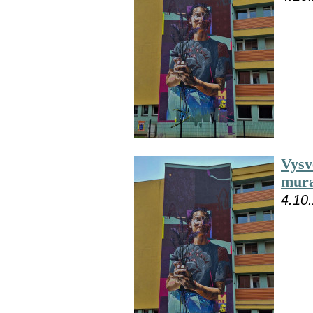
Vysvě
mura
4.10