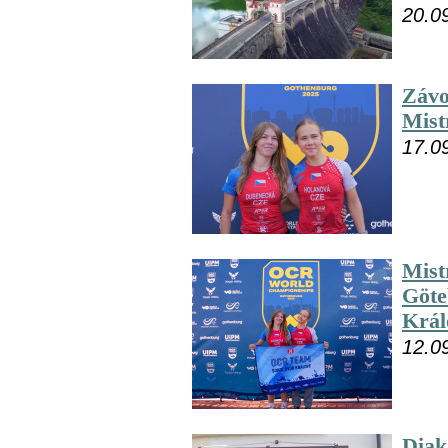
20.0
Závo
Mist
17.0
Mist
Göte
Král
12.0
Diak