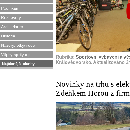
Podnikání
Rozhovory
Architektura
Historie
Názory/fotky/videa
A
Vtípky apríly atp.
Rubrika:
Sportovní vybavení a výs
Královédvorsko, Aktualizováno 2
Nejčtenější články
Novinky na trhu s elek
Zdeňkem Horou z fir