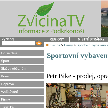
Vyhledej
REGIONY
MÍSTNÍ STRÁNKY
Zvičina
>
Firmy
>
Sportovní vybavení a
Co se děje
Sportovní vybavení
Sport
Služby občanům
Petr Bike - prodej, opr
Krimi
Doprava
Vzdělávání
Firmy
Turistika