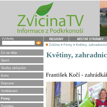
Vyhledej
REGIONY
MÍSTNÍ STRÁNKY
Zvičina
>
Firmy
>
Květiny, zahradnictví
Co se děje
Květiny, zahradnic
Sport
Služby občanům
František Kočí - zahrádká
Krimi
Doprava
Vzdělávání
Firmy
Turistika