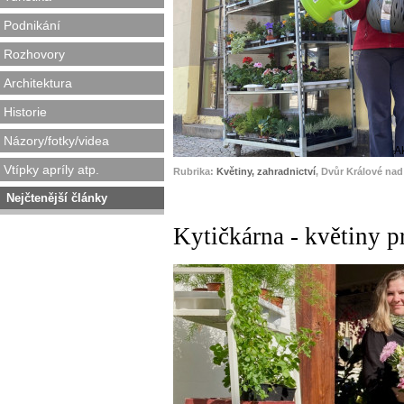
Podnikání
Rozhovory
Architektura
Historie
Názory/fotky/videa
A
Vtípky apríly atp.
Rubrika:
Květiny, zahradnictví
, Dvůr Králové na
Nejčtenější články
Kytičkárna - květiny p