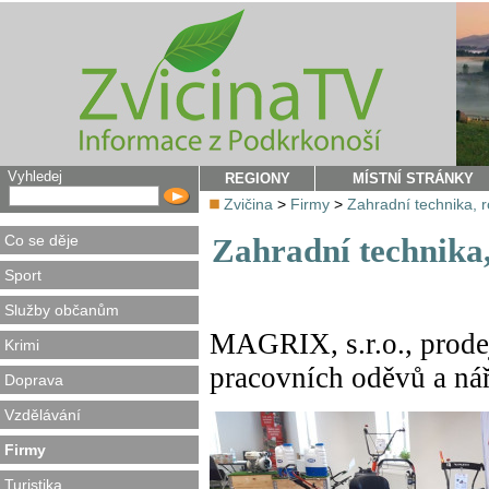
Vyhledej
REGIONY
MÍSTNÍ STRÁNKY
Zvičina
>
Firmy
>
Zahradní technika, r
Co se děje
Zahradní technika,
Sport
Služby občanům
MAGRIX, s.r.o., prodej
Krimi
pracovních oděvů a ná
Doprava
Vzdělávání
Firmy
Turistika