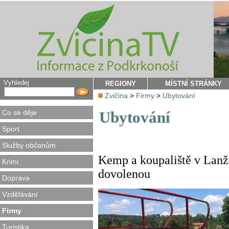
Vyhledej
REGIONY
MÍSTNÍ STRÁNKY
Zvičina
>
Firmy
>
Ubytování
Co se děje
Ubytování
Sport
Služby občanům
Kemp a koupaliště v Lanžo
Krimi
dovolenou
Doprava
Vzdělávání
Firmy
Turistika