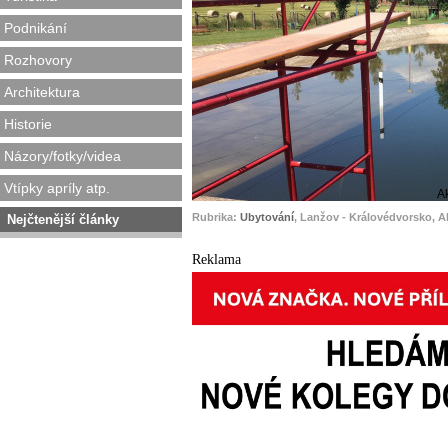
Podnikání
Rozhovory
Architektura
Historie
Názory/fotky/videa
Vtípky apríly atp.
A
Rubrika:
Ubytování
, Lanžov - Královédvorsko, A
Nejčtenější články
Reklama