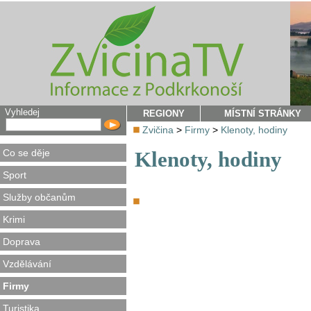
Vyhledej
REGIONY
MÍSTNÍ STRÁNKY
Zvičina
>
Firmy
>
Klenoty, hodiny
Co se děje
Klenoty, hodiny
Sport
Služby občanům
Krimi
Doprava
Vzdělávání
Firmy
Turistika