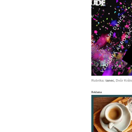
Rubrika:
tanec
, Dvůr Král
Reklama