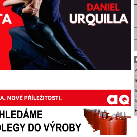
2
v
4
l
5
l
9
l
1
P