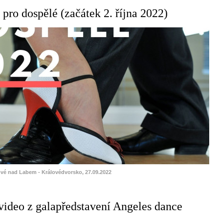
pro dospělé (začátek 2. října 2022)
ové nad Labem - Královédvorsko, 27.09.2022
 video z galapředstavení Angeles dance