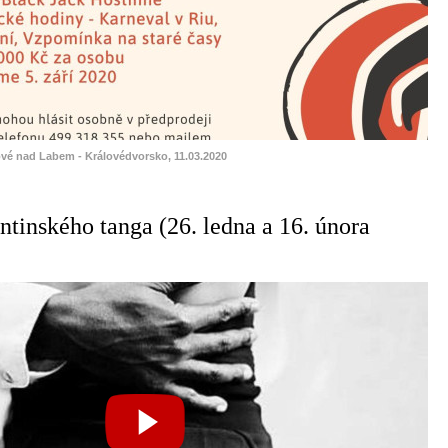
ové nad Labem - Královédvorsko, 11.03.2020
ntinského tanga (26. ledna a 16. února