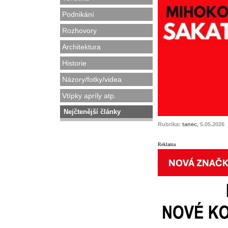
Podnikání
Rozhovory
Architektura
Historie
Názory/fotky/videa
Vtípky apríly atp.
Nejčtenější články
Rubrika:
tanec
, 5.05.2026
Reklama