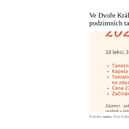
Ve Dvoře Král
podzimních t
Rubrika:
tanec
, Dvůr Král