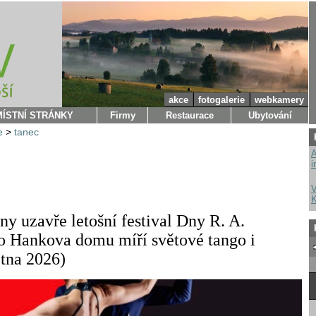
akce
fotogalerie
webkamery
MÍSTNÍ STRÁNKY
Firmy
Restaurace
Ubytování
e
>
tanec
A
i
V
K
ny uzavře letošní festival Dny R. A.
o Hankova domu míří světové tango i
ětna 2026)