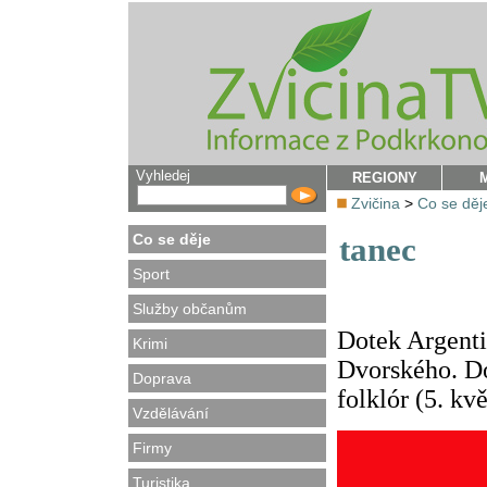
Vyhledej
REGIONY
Zvičina
>
Co se děj
Co se děje
tanec
Sport
Služby občanům
Dotek Argenti
Krimi
Dvorského. D
Doprava
folklór (5. kv
Vzdělávání
Firmy
Turistika