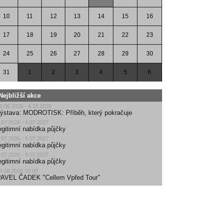
10
11
12
13
14
15
16
17
18
19
20
21
22
23
24
25
26
27
28
29
30
31
1
2
3
4
5
6
Nejbližší akce
0.06.2026 - 4.10.2026
ýstava: MODROTISK: Příběh, který pokračuje
.07.2026 - 4.07.2027
egitimní nabídka půjčky
.07.2026 - 5.07.2027
egitimní nabídka půjčky
.07.2026 - 9.07.2027
egitimní nabídka půjčky
4.08.2026 19:00
AVEL ČADEK "Cellem Vpřed Tour"