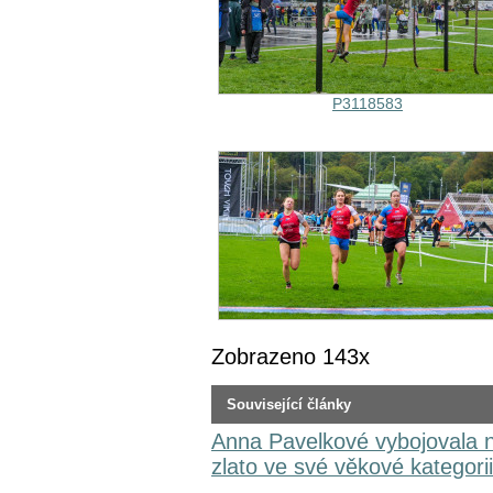
P3118583
Zobrazeno 143x
Související články
Anna Pavelkové vybojovala n
zlato ve své věkové kategorii