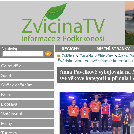
Vyhledej
REGIONY
MÍSTNÍ STRÁNKY
Zvičina
>
Galerie k článkům
>
Anna Pav
Švédsku zlato ve své věkové kategorii a 
Co se děje
Anna Pavelkové vybojovala na Mi
Sport
své věkové kategorii a přidala i
Služby občanům
Krimi
Doprava
Vzdělávání
Firmy
Turistika