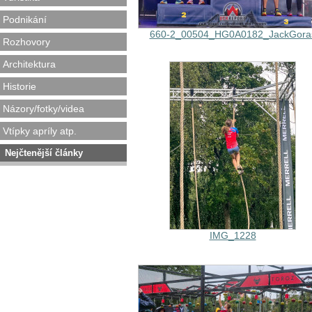
Podnikání
660-2_00504_HG0A0182_JackGora
Rozhovory
Architektura
Historie
Názory/fotky/videa
Vtípky apríly atp.
Nejčtenější články
IMG_1228