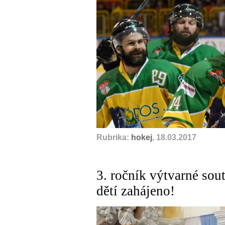
Rubrika:
hokej
, 18.03.2017
3. ročník výtvarné sou
dětí zahájeno!