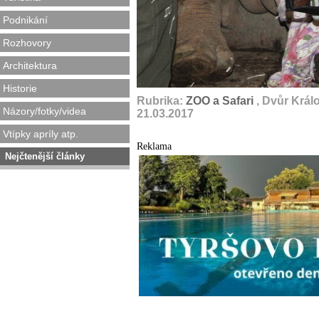
Podnikání
Rozhovory
Architektura
Historie
Rubrika:
ZOO a Safari
, Dvůr Král
Názory/fotky/videa
21.03.2017
Vtípky apríly atp.
Reklama
Nejčtenější články