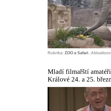
A
Rubrika:
ZOO a Safari
, Aktualizo
Mladí filmařští amatéř
Králové 24. a 25. břez