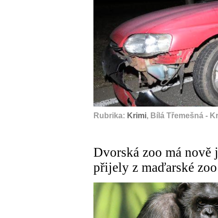
Rubrika:
Krimi
, Bílá Třemešná - K
Dvorská zoo má nově ji
přijely z maďarské zoo