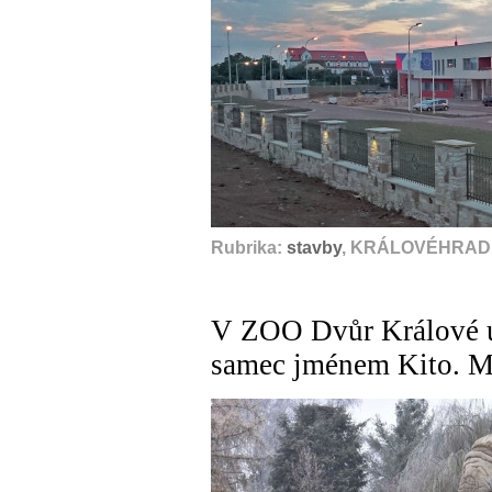
Rubrika:
stavby
, KRÁLOVÉHRADE
V ZOO Dvůr Králové uh
samec jménem Kito. Mě