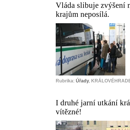
Vláda slibuje zvýšení 
krajům neposílá.
Rubrika:
Úřady
, KRÁLOVÉHRADEC
I druhé jarní utkání kr
vítězné!