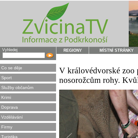
Vyhledej
REGIONY
MÍSTNÍ STRÁNKY
Co se děje
V královédvorské zoo 
Sport
nosorožcům rohy. Kvůl
Služby občanům
Krimi
Doprava
Vzdělávání
Firmy
Turistika