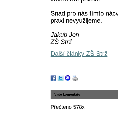
Snad pro nás tímto nácv
praxi nevyužijeme.
Jakub Jon
ZŠ Strž
Další články ZŠ Strž
Vaše komentáře
Přečteno 578x