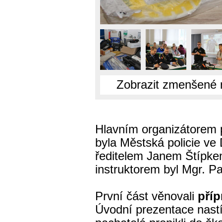
Zobrazit zmenšené 
Hlavním organizátorem p
byla Městská policie ve
ředitelem Janem Štípke
instruktorem byl Mgr. Pav
První část věnovali
příp
Úvodní prezentace nastín