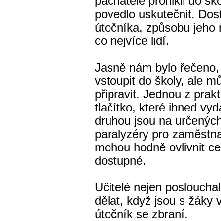
pachatelé pronikli do šk
povedlo uskutečnit. Dost
útočníka, způsobu jeho m
co nejvíce lidí.
Jasně nám bylo řečeno,
vstoupit do školy, ale 
připravit. Jednou z pra
tlačítko, které ihned vyd
druhou jsou na určených
paralyzéry pro zaměstn
mohou hodně ovlivnit cel
dostupné.
Učitelé nejen poslouchali
dělat, když jsou s žáky 
útočník se zbraní.