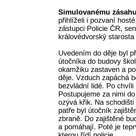
Simulovanému zásahu
přihlíželi i pozvaní host
zástupci Policie ČR, se
královédvorský starosta 
Uvedením do děje byl př
útočníka do budovy školy
okamžiku zastaven a poz
děje. Vzduch zapáchá b
bezvládní lidé. Po chvíli 
Postupujeme za nimi do 
ozývá křik. Na schodišti
patře byl útočník zajiště
zbraně. Do zajištěné bud
a pomáhají. Poté je tep
kterou řídí policie.