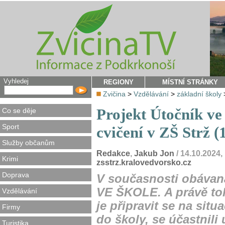
Vyhledej
REGIONY
MÍSTNÍ STRÁNKY
Zvičina
>
Vzdělávání
>
základní školy
Projekt Útočník ve
Co se děje
Sport
cvičení v ZŠ Strž (1
Služby občanům
Redakce
,
Jakub Jon
/ 14.10.2024
Krimi
zsstrz.kralovedvorsko.cz
Doprava
V současnosti obávan
VE ŠKOLE. A právě toh
Vzdělávání
je připravit se na situ
Firmy
do školy, se účastnili 
Turistika