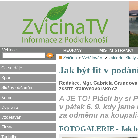
Vyhledej
REGIONY
MÍSTNÍ STRÁNKY
Zvičina
>
Vzdělávání
>
základní školy
Jak být fit v podán
Co se děje
Sport
Redakce
,
Mgr. Gabriela Grundová
Služby občanům
zsstrz.kralovedvorsko.cz
A JE TO! Plácli by si 
Krimi
v pátek 6. 9. kdy jsme 
Doprava
za odměnu na koupali
Vzdělávání
Firmy
FOTOGALERIE - Jak být 
Turistika