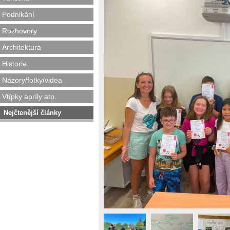
Podnikání
Rozhovory
Architektura
Historie
Názory/fotky/videa
Vtípky apríly atp.
Nejčtenější články