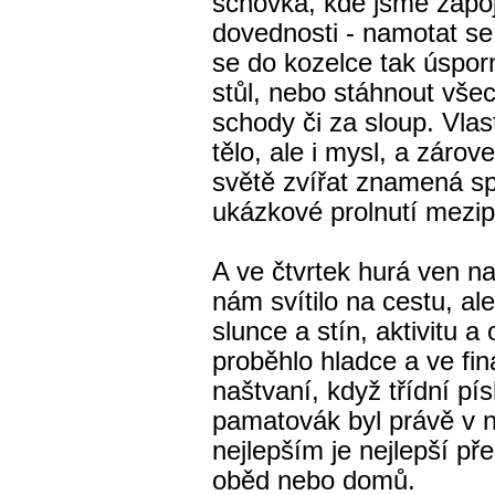
schovka, kde jsme zapoji
dovednosti - namotat se 
se do kozelce tak úspor
stůl, nebo stáhnout vše
schody či za sloup. Vlas
tělo, ale i mysl, a zárove
světě zvířat znamená sp
ukázkové prolnutí mezi
A ve čtvrtek hurá ven na
nám svítilo na cestu, ale
slunce a stín, aktivitu a
proběhlo hladce a ve fin
naštvaní, když třídní pí
pamatovák byl právě v ne
nejlepším je nejlepší pře
oběd nebo domů.