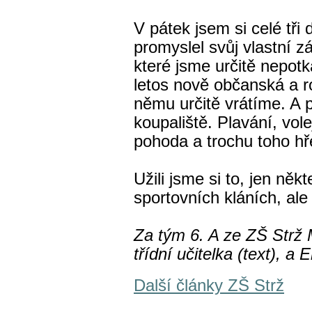
V pátek jsem si celé tři 
promyslel svůj vlastní zá
které jsme určitě nepotk
letos nově občanská a r
němu určitě vrátíme. A
koupaliště. Plavání, vol
pohoda a trochu toho hře
Užili jsme si to, jen někte
sportovních kláních, ale l
Za tým 6. A ze ZŠ Strž 
třídní učitelka (text), a 
Další články ZŠ Strž