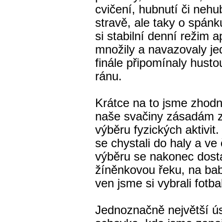
cvičení, hubnutí či nehu
stravě, ale taky o spánk
si stabilní denní režim 
množily a navazovaly je
finále připomínaly hust
ránu.
Krátce na to jsme zhodno
naše svačiny zásadám zd
výběru fyzických aktivit
se chystali do haly a ve
výběru se nakonec dost
žíněnkovou řeku, na ba
ven jsme si vybrali fotba
Jednoznačně největší ús