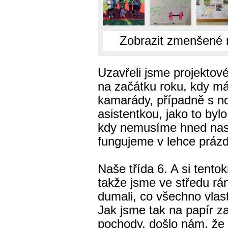
Zobrazit zmenšené 
Uzavřeli jsme projektové
na začátku roku, kdy má
kamarády, případně s no
asistentkou, jako to byl
kdy nemusíme hned nasko
fungujeme v lehce práz
Naše třída 6. A si tentok
takže jsme ve středu rá
dumali, co všechno vlas
Jak jsme tak na papír 
pochody, došlo nám, že