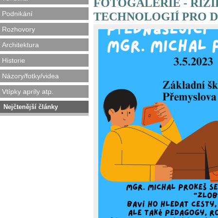
FOTOGALERIE - RIZ
Podnikání
TECHNOLOGIÍ PRO D
Rozhovory
Architektura
Historie
Názory/fotky/videa
Vtípky apríly atp.
Nejčtenější články