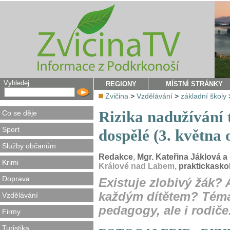
Vyhledej
REGIONY
MÍSTNÍ STRÁNKY
Zvičina
>
Vzdělávání
>
základní školy
Rizika nadužívání t
Co se děje
Sport
dospělé (3. května 
Služby občanům
Redakce
,
Mgr. Kateřina Jáklová a
Krimi
Králové nad Labem,
praktickasko
Doprava
Existuje zlobivý žák?
každým dítětem? Téma,
Vzdělávání
pedagogy, ale i rodiče
Firmy
Turistika