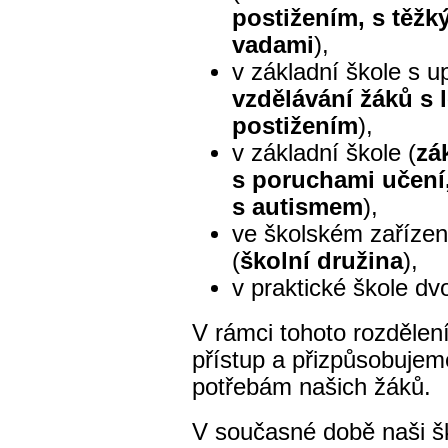
postižením, s těžk
vadami
),
v základní škole s u
vzdělávání žáků s
postižením
),
v základní škole (
zá
s poruchami učení,
s autismem
),
ve školském zařízen
(
školní družina
),
v praktické škole dvo
V rámci tohoto rozdělení
přístup a přizpůsobuje
potřebám našich žáků.
V současné době naši šk