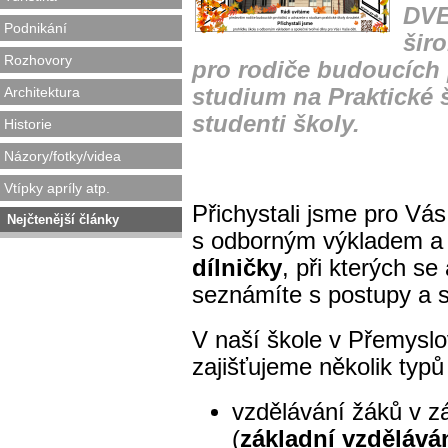
DVE
Podnikání
šir
Rozhovory
pro rodiče budoucích
Architektura
studium na Praktické š
studenti školy.
Historie
Názory/fotky/videa
Vtípky apríly atp.
Přichystali jsme pro Vá
Nejčtenější články
s odborným výkladem a 
dílničky
, při kterých s
seznámíte s postupy a s
V naší škole v Přemyslo
zajišťujeme několik typ
vzdělávání žáků v zá
(
základní vzdělává