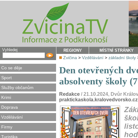
Vyhledej
REGIONY
MÍSTNÍ STRÁNKY
Zvičina
>
Vzdělávání
>
základní školy
Den otevřených dve
Co se děje
Sport
absolventy školy (7
Služby občanům
Redakce
/ 21.10.2024, Dvůr Král
Krimi
praktickaskola.kralovedvorsko.cz
Doprava
Zák
ško
Vzdělávání
lis
Firmy
hod
Turistika