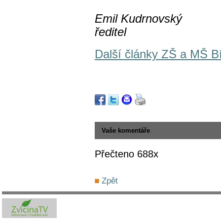
Emil Kudrnovský
ředitel
Další články ZŠ a MŠ B
Vaše komentáře
Přečteno 688x
Zpět