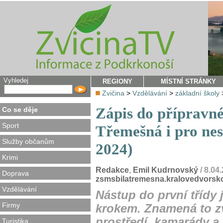
Vyhledej
REGIONY
MÍSTNÍ STRÁNKY
Zvičina
>
Vzdělávání
>
základní školy
Zápis do přípravné
Co se děje
Sport
Třemešná i pro nes
Služby občanům
2024)
Krimi
Redakce
,
Emil Kudrnovský
/ 8.04
Doprava
zsmsbilatremesna.kralovedvorsk
Vzdělávání
Nástup do první třídy
Firmy
krokem. Znamená to z
prostředí, kamarády a
Turistika