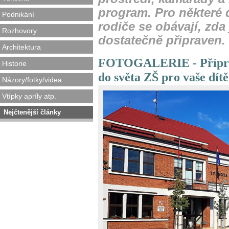
program. Pro některé 
Podnikání
rodiče se obávají, zda
Rozhovory
dostatečně připraven.
Architektura
FOTOGALERIE - Příprav
Historie
do světa ZŠ pro vaše dítě
Názory/fotky/videa
Vtípky apríly atp.
Nejčtenější články