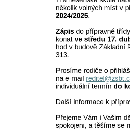
Třemešenská škola nab
několik volných míst v p
2024/2025
.
Zápis
do přípravné tří
konat
ve středu 17. d
hod v budově Základní š
313.
Prosíme rodiče o přihlá
na e-mail
reditel@zsbt.
individuální termín
do k
Další informace k přípr
Přejeme Vám i Vašim dět
spokojeni, a těšíme se n