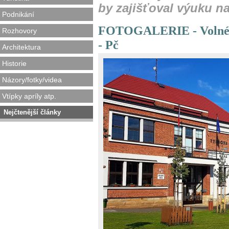
by zajišťoval výuku na 
Podnikání
FOTOGALERIE - Volné pr
Rozhovory
- Pč
Architektura
Historie
Názory/fotky/videa
Vtípky apríly atp.
Nejčtenější články