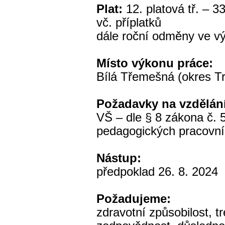
Plat:
12. platová tř. – 3
vč. příplatků
dále roční odměny ve v
Místo výkonu práce:
Bílá Třemešná (okres Tr
Požadavky na vzdělán
VŠ – dle § 8 zákona č. 
pedagogických pracovní
Nástup:
předpoklad 26. 8. 2024
Požadujeme:
zdravotní způsobilost, t