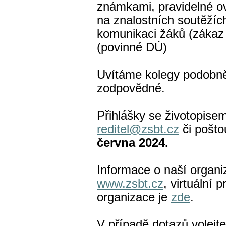
známkami, pravidelné ov
na znalostních soutěží
komunikaci žáků (zákaz
(povinné DÚ)
Uvítáme kolegy podobně
zodpovědné.
Přihlášky se životopisem
reditel@zsbt.cz
či pošt
června 2024.
Informace o naší organi
www.zsbt.cz
, virtuální 
organizace je
zde
.
V případě dotazů volejt