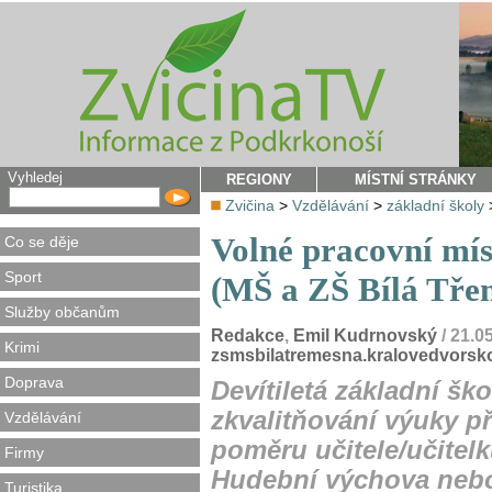
Vyhledej
REGIONY
MÍSTNÍ STRÁNKY
Zvičina
>
Vzdělávání
>
základní školy
Volné pracovní míst
Co se děje
Sport
(MŠ a ZŠ Bílá Tře
Služby občanům
Redakce
,
Emil Kudrnovský
/ 21.0
Krimi
zsmsbilatremesna.kralovedvorsk
Doprava
Devítiletá základní šk
zkvalitňování výuky p
Vzdělávání
poměru učitele/učitel
Firmy
Hudební výchova nebo 
Turistika