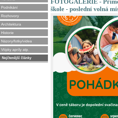
FOTOGALERIE - Příměst
Podnikání
škole - poslední volná mí
Rozhovory
Architektura
Historie
Názory/fotky/videa
Vtípky apríly atp.
Nejčtenější články