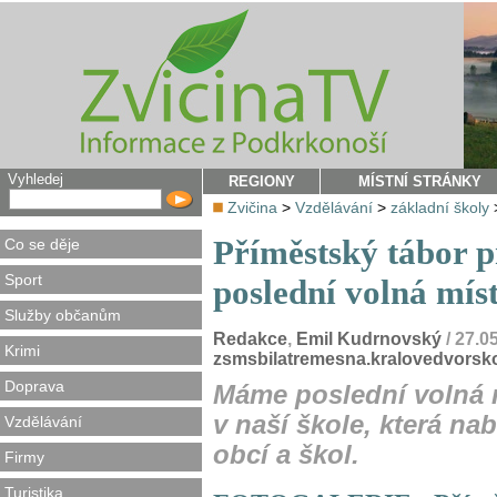
Vyhledej
REGIONY
MÍSTNÍ STRÁNKY
Zvičina
>
Vzdělávání
>
základní školy
Příměstský tábor p
Co se děje
Sport
poslední volná mís
Služby občanům
Redakce
,
Emil Kudrnovský
/ 27.0
Krimi
zsmsbilatremesna.kralovedvorsk
Doprava
Máme poslední volná m
v naší škole, která na
Vzdělávání
obcí a škol.
Firmy
Turistika