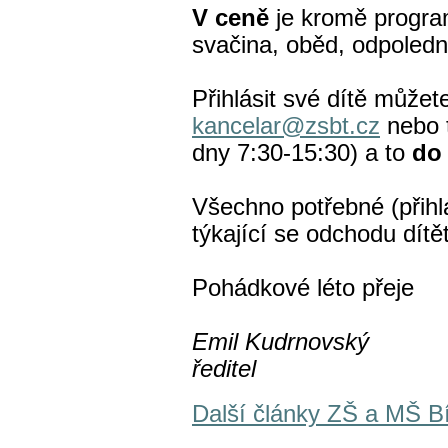
V ceně
je kromě progra
svačina, oběd, odpolední
Přihlásit své dítě může
kancelar@zsbt.cz
nebo t
dny 7:30-15:30) a to
do 
Všechno potřebné (přih
týkající se odchodu dítě
Pohádkové léto přeje
Emil Kudrnovský
ředitel
Další články ZŠ a MŠ B