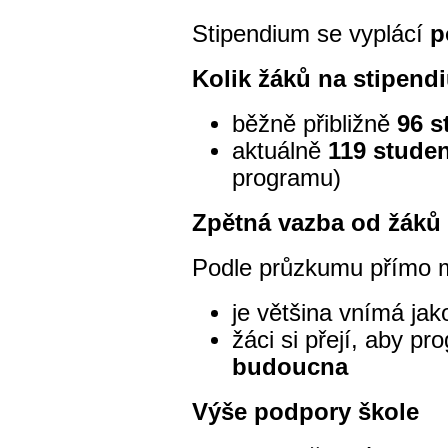
Stipendium se vyplácí
p
Kolik žáků na stipen
běžně přibližně
96 
aktuálně
119 stude
programu)
Zpětná vazba od žáků
Podle průzkumu přímo m
je většina vnímá ja
žáci si přejí, aby p
budoucna
Výše podpory škole