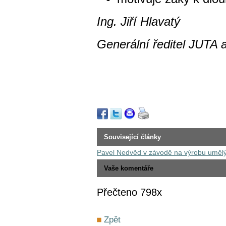
Ing. Jiří Hlavatý
Generální ředitel JUTA a
Související články
Pavel Nedvěd v závodě na výrobu umělý
Vaše komentáře
Přečteno 798x
Zpět