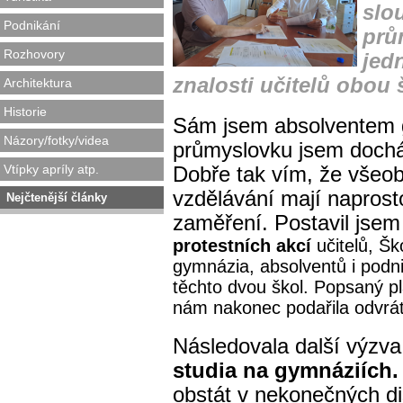
slo
Podnikání
prů
Rozhovory
jed
znalosti učitelů obou 
Architektura
Historie
Sám jsem absolventem 
Názory/fotky/videa
průmyslovku jsem docháze
Vtípky apríly atp.
Dobře tak vím, že všeo
vzdělávání mají naprosto
Nejčtenější články
zaměření. Postavil jsem
protestních akcí
učitelů, Šk
gymnázia, absolventů i podni
těchto dvou škol. Popsaný pl
nám nakonec podařila odvrát
Následovala další výzva
studia na gymnáziích.
obstát v nekonečných di