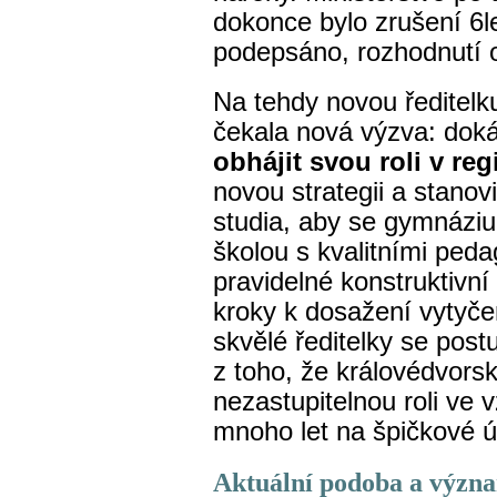
dokonce bylo zrušení 6l
podepsáno, rozhodnutí 
Na tehdy novou ředitelk
čekala nová výzva: dokáz
obhájit svou roli v re
novou strategii a stanovi
studia, aby se gymnázium
školou s kvalitními ped
pravidelné konstruktivní
kroky k dosažení vytyč
skvělé ředitelky se post
z toho, že královédvors
nezastupitelnou roli ve v
mnoho let na špičkové ú
Aktuální podoba a výz