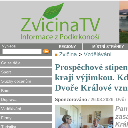
Vyhledej
REGIONY
MÍSTNÍ STRÁNKY
Zvičina
>
Vzdělávání
Co se děje
Prospěchové stipe
Sport
kraji výjimkou. Kd
Služby občanům
Dvoře Králové vzn
Krimi
Doprava
Sponzorováno
/ 26.03.2026, Dvů
Pam
Vzdělávání
zas
Firmy
Krá
Turistika