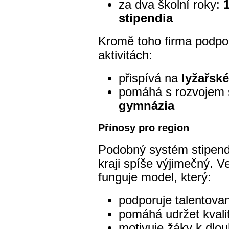
za dva školní roky:
stipendia
Kromě toho firma podporu
aktivitách:
přispívá na
lyžařské
pomáhá s rozvojem 
gymnázia
Přínosy pro region
Podobný systém stipend
kraji spíše výjimečný. V
funguje model, který:
podporuje talentova
pomáhá udržet kvalit
motivuje žáky k dl