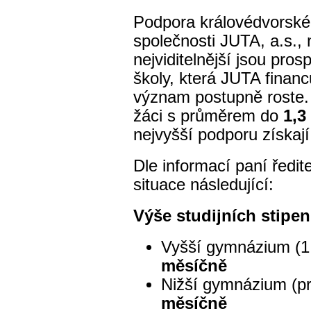
Podpora královédvorské
společnosti JUTA, a.s., 
nejviditelnější jsou pro
školy, která JUTA financ
význam postupně roste.
žáci s průměrem do
1,3
nejvyšší podporu získaj
Dle informací paní ředit
situace následující:
Výše studijních stipe
Vyšší gymnázium (1.
měsíčně
Nižší gymnázium (p
měsíčně