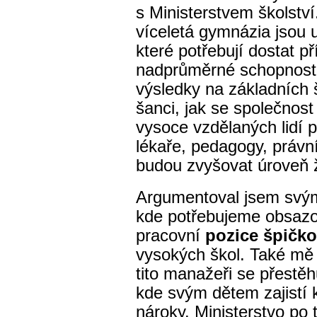
s Ministerstvem školství
víceletá gymnázia jsou 
které potřebují dostat př
nadprůměrné schopnosti,
výsledky na základních 
šanci, jak se společnost
vysoce vzdělaných lidí p
lékaře, pedagogy, právní
budou zvyšovat úroveň 
Argumentoval jsem svým
kde potřebujeme obsazov
pracovní
pozice špičk
vysokých škol. Také mě o
tito manažeři se přestěh
kde svým dětem zajistí 
nároky. Ministerstvo po