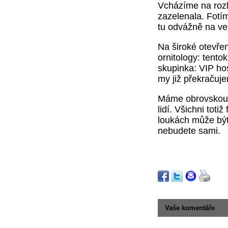
Vcházíme na rozl
zazelenala. Fotím
tu odvážně na ve
Na široké otevře
ornitology: tento
skupinka: VIP hos
my již překračuj
Máme obrovskou r
lidí. Všichni tot
loukách může být 
nebudete sami.
Vaše komentáře