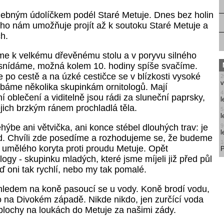
ebným údolíčkem podél Staré Metuje. Dnes bez holin
ho nám umožňuje projít až k soutoku Staré Metuje a
ch.
me k velkému dřevěnému stolu a v poryvu silného
snídáme, možná kolem 10. hodiny spíše svačíme.
 po cestě a na úzké cestičce se v blízkosti vysoké
2
v
ýbáme několika skupinkám ornitologů. Mají
4
í oblečení a viditelně jsou rádi za sluneční paprsky,
l
jejich brzkým ránem prochladlá těla.
5
l
ýbe ani větvička, ani konce stébel dlouhých trav: je
9
l
d. Chvíli zde posedíme a rozhodujeme se, že budeme
1
 umělého koryta proti proudu Metuje. Opět
P
ogy - skupinku mladých, které jsme míjeli již před půl
ď oni tak rychlí, nebo my tak pomalé.
ledem na koně pasoucí se u vody. Koně brodí vodu,
o na Divokém západě. Nikde nikdo, jen zurčící voda
 plochy na loukách do Metuje za našimi zády.