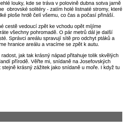
ehlé louky, kde se tráva v polovině dubna sotva jarně
e obrovské solitéry - zatím holé listnaté stromy, které
lké ploše hrdě čelí všemu, co čas a počasí přináší.
né cestě vedoucí zpět ke vchodu opět míjíme
kráte všechny pohromadě. O pár metrů dál je další
té. Správci areálu spravují sítě pro odchyt ptáků a
eme hranice areálu a vracíme se zpět k autu.
adost, jak tak krásný nápad přitahuje tolik skvělých
iž fandí přírodě. Věřte mi, snídaně na Josefovských
stejně krásný zážitek jako snídaně u moře. I když tu