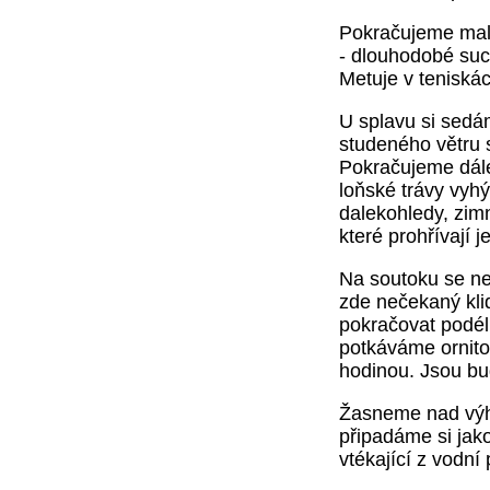
Pokračujeme mal
- dlouhodobé suc
Metuje v teniská
U splavu si sedá
studeného větru 
Pokračujeme dále
loňské trávy vyh
dalekohledy, zimn
které prohřívají 
Na soutoku se neh
zde nečekaný kli
pokračovat podél
potkáváme ornitol
hodinou. Jsou bu
Žasneme nad výh
připadáme si jak
vtékající z vodní