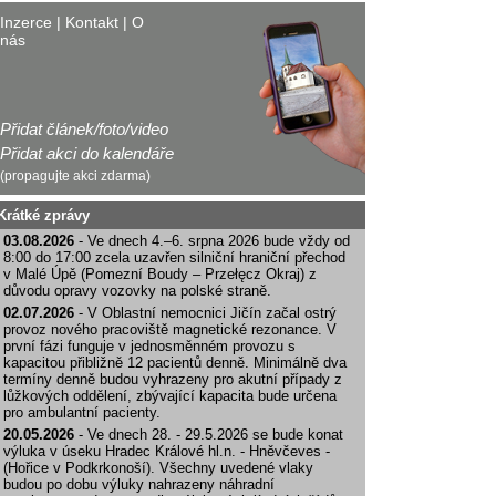
Inzerce
|
Kontakt
|
O
nás
Přidat článek/foto/video
Přidat akci do kalendáře
(propagujte akci zdarma)
Krátké zprávy
03.08.2026
- Ve dnech 4.–6. srpna 2026 bude vždy od
8:00 do 17:00 zcela uzavřen silniční hraniční přechod
v Malé Úpě (Pomezní Boudy – Przełęcz Okraj) z
důvodu opravy vozovky na polské straně.
02.07.2026
- V Oblastní nemocnici Jičín začal ostrý
provoz nového pracoviště magnetické rezonance. V
první fázi funguje v jednosměnném provozu s
kapacitou přibližně 12 pacientů denně. Minimálně dva
termíny denně budou vyhrazeny pro akutní případy z
lůžkových oddělení, zbývající kapacita bude určena
pro ambulantní pacienty.
20.05.2026
- Ve dnech 28. - 29.5.2026 se bude konat
výluka v úseku Hradec Králové hl.n. - Hněvčeves -
(Hořice v Podkrkonoší). Všechny uvedené vlaky
budou po dobu výluky nahrazeny náhradní