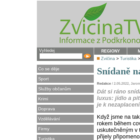
Vyhledej
REGIONY
Zvičina
>
Turistika
Snídaně n
Co se děje
Sport
Redakce
/ 2.05.2022, Jaro
Služby občanům
Dát si ráno sní
luxus: jídlo a pi
Krimi
je k nezaplacení
Doprava
Když jsme na tak
Vzdělávání
rokem během cov
Firmy
uskutečněným v tě
přijely připomeno
Turistika