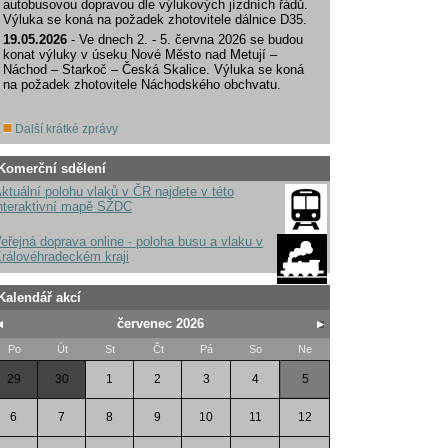
autobusovou dopravou dle výlukových jízdních řádů.
Výluka se koná na požadek zhotovitele dálnice D35.
19.05.2026
- Ve dnech 2. - 5. června 2026 se budou
konat výluky v úseku Nové Město nad Metují –
Náchod – Starkoč – Česká Skalice. Výluka se koná
na požadek zhotovitele Náchodského obchvatu.
Další krátké zprávy
Komerční sdělení
ktuální polohu vlaků v ČR najdete v této
nteraktivní mapě SŽDC
eřejná doprava online - poloha busu a vlaku v
rálovéhradeckém kraji
Kalendář akcí
červenec 2026
Po
Út
St
Čt
Pá
So
Ne
29
30
1
2
3
4
5
6
7
8
9
10
11
12