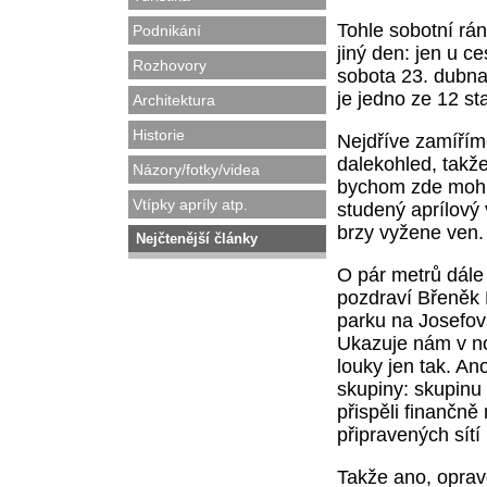
Tohle sobotní rá
Podnikání
jiný den: jen u ce
Rozhovory
sobota 23. dubna
je jedno ze 12 s
Architektura
Historie
Nejdříve zamíří
dalekohled, takž
Názory/fotky/videa
bychom zde mohli
Vtípky apríly atp.
studený aprílový 
brzy vyžene ven
Nejčtenější články
O pár metrů dále
pozdraví Břeněk M
parku na Josefovs
Ukazuje nám v noc
louky jen tak. An
skupiny: skupinu 
přispěli finančně
připravených sítí
Takže ano, opra