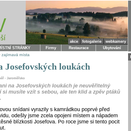
akce
fotogalerie
webkamery
MÍSTNÍ STRÁNKY
Firmy
Restaurace
Ubytování
>
zajímavá místa
a Josefovských loukách
měř - Jaroměřsko
dani na Josefovských loukách je neuvěřitelný
tí si musíte vzít s sebou, ale ten klid a zpěv ptáků
.
ovou snídani vyrazily s kamrádkou poprvé před
idu, odešly jsme zcela opojeni místem a nápadem
sné blízkosti Josefova. Po roce jsme si tento pocit
ut.