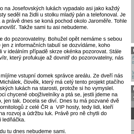
no na Josefovských lukách vypadalo asi jako každý
sty seděl na židli u stolku mladý pán a telefonoval. Je
 a právě dnes se koná pochod okolo Jaroměře. Tohle
tanovišť. Takže sami tu asi nebudeme.
me do pozorovatelny. Bohužel opět nemáme s sebou
e jen z informačních tabulí se dozvídáme, koho
 v ideálním případě skrze okénka pozorovat. Stále
vítr, který profukuje až dovnitř do pozorovatelny, nás
A
i
.
V
 míjíme vstupní domek správce areálu. Ze dveří nás
K
ichálek, člověk, který má celý tento projekt ptačího
kých lukách na starosti, protože si ho vymyslel.
i chycené obojživelníky a ptá se, jestli jdeme na
o, jen tak. Docela se diví. Dnes tu má pozvané dvě
ornitologů z celé ČR a VIP hosty, tedy lidi, kteří
 na rozvoj a údržbu luk. Právě pro ně chytli do
 i ledňáčka.
vdu tu dnes nebudeme sami.