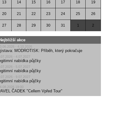
13
14
15
16
17
18
19
20
21
22
23
24
25
26
27
28
29
30
31
1
2
Nejbližší akce
0.06.2026 - 4.10.2026
ýstava: MODROTISK: Příběh, který pokračuje
.07.2026 - 4.07.2027
egitimní nabídka půjčky
.07.2026 - 5.07.2027
egitimní nabídka půjčky
.07.2026 - 9.07.2027
egitimní nabídka půjčky
4.08.2026 19:00
AVEL ČADEK "Cellem Vpřed Tour"