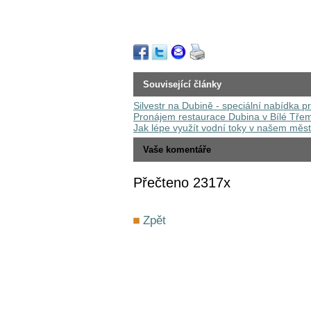
Související články
Silvestr na Dubině - speciální nabídka 
Pronájem restaurace Dubina v Bílé Tře
Jak lépe využít vodní toky v našem měst
Vaše komentáře
Přečteno 2317x
Zpět