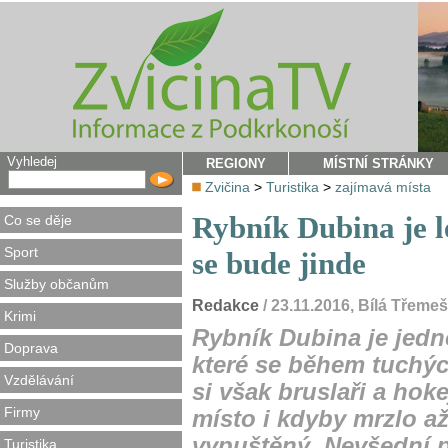
Vyhledej
REGIONY
MÍSTNÍ STRÁNKY
Zvičina
>
Turistika
>
zajímavá místa
Rybník Dubina je l
Co se děje
Sport
se bude jinde
Služby občanům
Redakce
/ 23.11.2016, Bílá Třeme
Krimi
Rybník Dubina je jedn
Doprava
které se během tuchýc
Vzdělávání
si však bruslaři a hoke
Firmy
místo i kdyby mrzlo až
vypuštěný. Nevšední 
Turistika