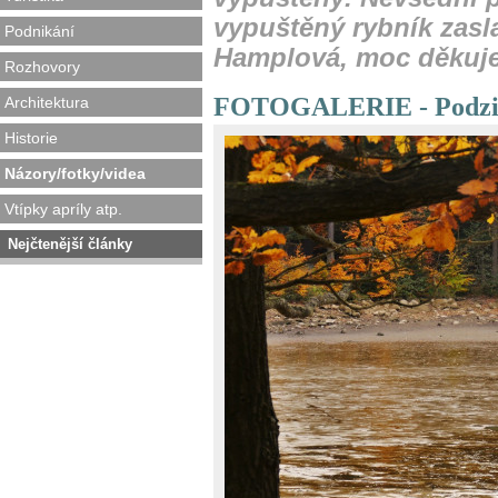
vypuštěný rybník zasl
Podnikání
Hamplová, moc děkuj
Rozhovory
FOTOGALERIE - Podzi
Architektura
Historie
Názory/fotky/videa
Vtípky apríly atp.
Nejčtenější články