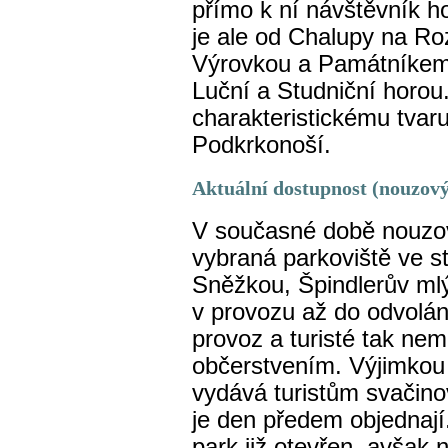
přímo k ní návštěvník ho
je ale od Chalupy na Ro
Výrovkou a Památníkem
Luční a Studniční horo
charakteristickému tvaru
Podkrkonoší.
Aktuální dostupnost (nouzový 
V současné době nouzov
vybraná parkoviště ve s
Sněžkou, Špindlerův ml
v provozu až do odvolán
provoz a turisté tak ne
občerstvením. Výjimkou 
vydává turistům svačinov
je den předem objednají
park již otevřen, avšak ne