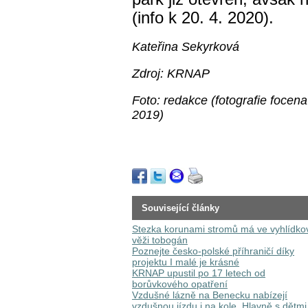
(info k 20. 4. 2020).
Kateřina Sekyrková
Zdroj: KRNAP
Foto: redakce (fotografie focen
2019)
Související články
Stezka korunami stromů má ve vyhlídko
věži tobogán
Poznejte česko-polské příhraničí díky
projektu I malé je krásné
KRNAP upustil po 17 letech od
borůvkového opatření
Vzdušné lázně na Benecku nabízejí
vzdušnou jízdu i na kole. Hlavně s dětmi