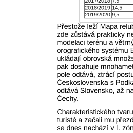
2017/2018
7,5
2018/2019
14,5
2019/2020
9,5
Přestože leží Mapa relub
zde zůstává prakticky n
modelaci terénu a větr
orografického systému B
ukládají obrovská množs
pak dosahuje mnohamet
pole odtává, ztrácí pos
Československa s Podka
odtává Slovensko, až na
Čechy.
Charakteristického tvaru
turisté a začali mu přez
se dnes nachází v I. zó