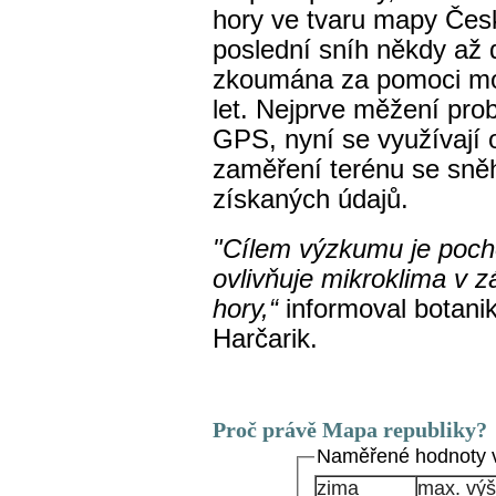
hory ve tvaru mapy Česk
poslední sníh někdy až d
zkoumána za pomoci mod
let. Nejprve měžení prob
GPS, nyní se využívají 
zaměření terénu se sně
získaných údajů.
"Cílem výzkumu je poch
ovlivňuje mikroklima v z
hory,“
informoval botan
Harčarik.
Proč právě Mapa republiky?
Naměřené hodnoty v
zima
max. výš