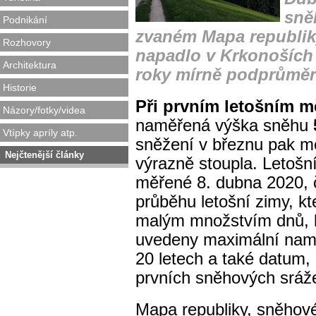
sně
Podnikání
zvaném Mapa republiky
Rozhovory
napadlo v Krkonoších
Architektura
roky mírně podprůměr
Historie
Při prvním letošním m
Názory/fotky/videa
naměřená výška sněhu
Vtípky apríly atp.
sněžení v březnu pak m
Nejčtenější články
výrazně stoupla. Letoš
měřené 8. dubna 2020, 
průběhu letošní zimy, kt
malým množstvím dnů, kd
uvedeny maximální nam
20 letech a také datum,
prvních sněhových sráže
Mapa republiky, sněhové