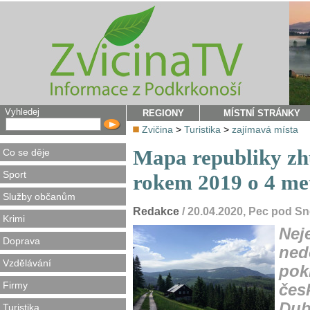
Vyhledej
REGIONY
MÍSTNÍ STRÁNKY
Zvičina
>
Turistika
>
zajímavá místa
Mapa republiky zhu
Co se děje
Sport
rokem 2019 o 4 me
Služby občanům
Redakce
/ 20.04.2020, Pec pod S
Krimi
Nej
Doprava
ned
Vzdělávání
pok
Firmy
čes
Dub
Turistika