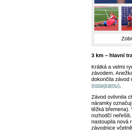
Zobr
3 km – hlavní tr
Krátká a velmi ry
závodem. Anežka
dokončila závod
Instagramu)
.
Závod ovlivnila c
náramky označujíc
těžká břemena). V
rozhodčí neřešili
nastoupila nová r
závodnice včetně