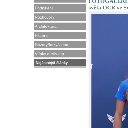
FOTOGALERIE - 
světa OCR ve Š
Podnikání
Rozhovory
Architektura
Historie
Názory/fotky/videa
Vtípky apríly atp.
Nejčtenější články