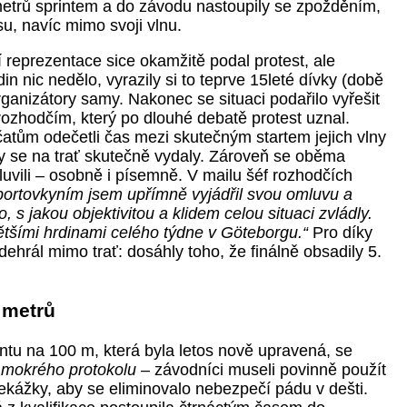
etrů sprintem a do závodu nastoupily se zpožděním,
su, navíc mimo svoji vlnu.
 reprezentace sice okamžitě podal protest, ale
in nic nedělo, vyrazily si to teprve 15leté dívky (době
rganizátory samy. Nakonec se situaci podařilo vyřešit
rozhodčím, který po dlouhé debatě protest uznal.
čatům odečetli čas mezi skutečným startem jejich vlny
 se na trať skutečně vydaly. Zároveň se oběma
uvili – osobně i písemně. V mailu šéf rozhodčích
ortovkyním jsem upřímně vyjádřil svou omluvu a
, s jakou objektivitou a klidem celou situaci zvládly.
ětšími hrdinami celého týdne v Göteborgu.“
Pro díky
odehrál mimo trať: dosáhly toho, že
finálně obsadily 5.
 metrů
ntu na 100 m, která byla letos nově upravená, se
.
mokrého protokolu
– závodníci museli povinně použít
ekážky, aby se eliminovalo nebezpečí pádu v dešti.