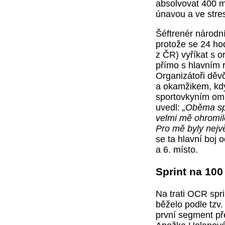
absolvovat 400 m
únavou a ve stre
Šéftrenér národní
protože se 24 hod
z ČR) vyříkat s o
přímo s hlavním 
Organizátoři děv
a okamžikem, kdy
sportovkyním oml
uvedl:
„Oběma sp
velmi mě ohromilo
Pro mě byly nejv
se ta hlavní boj 
a 6. místo.
Sprint na 100
Na trati OCR spri
běželo podle tzv
první segment př