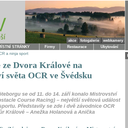
akce
fotogalerie
webkamery
MÍSTNÍ STRÁNKY
Firmy
Restaurace
Ubytování
R a ninja sport
 ze Dvora Králové na
ví světa OCR ve Švédsku
eborgu se od 11. do 14. září konalo Mistrovství
stacle Course Racing) – největší světová událost
portu. Představily se zde i dvě závodnice OCR
ůr Králové – Anežka Holanová a Anička