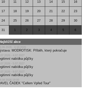
10
11
12
13
14
15
16
17
18
19
20
21
22
23
24
25
26
27
28
29
30
31
1
2
3
4
5
6
Nejbližší akce
0.06.2026 - 4.10.2026
ýstava: MODROTISK: Příběh, který pokračuje
.07.2026 - 4.07.2027
egitimní nabídka půjčky
.07.2026 - 5.07.2027
egitimní nabídka půjčky
.07.2026 - 9.07.2027
egitimní nabídka půjčky
4.08.2026 19:00
AVEL ČADEK "Cellem Vpřed Tour"