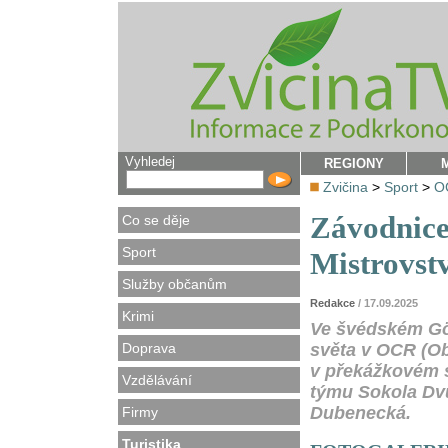
Vyhledej
REGIONY
Zvičina
>
Sport
>
OC
Závodnice
Co se děje
Sport
Mistrovst
Služby občanům
Redakce
/ 17.09.2025
Krimi
Ve švédském Göt
Doprava
světa v OCR (Ob
v překážkovém s
Vzdělávání
týmu Sokola Dv
Dubenecká.
Firmy
Turistika