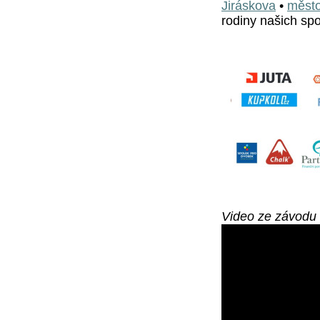
Jiráskova
•
město
rodiny našich sp
Video ze závodu 