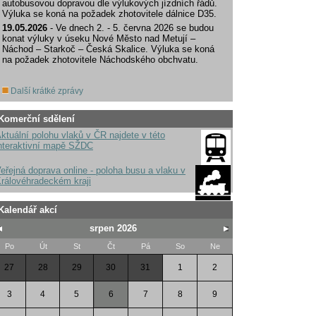
autobusovou dopravou dle výlukových jízdních řádů.
Výluka se koná na požadek zhotovitele dálnice D35.
19.05.2026
- Ve dnech 2. - 5. června 2026 se budou
konat výluky v úseku Nové Město nad Metují –
Náchod – Starkoč – Česká Skalice. Výluka se koná
na požadek zhotovitele Náchodského obchvatu.
Další krátké zprávy
Komerční sdělení
ktuální polohu vlaků v ČR najdete v této
nteraktivní mapě SŽDC
eřejná doprava online - poloha busu a vlaku v
rálovéhradeckém kraji
Kalendář akcí
srpen 2026
Po
Út
St
Čt
Pá
So
Ne
27
28
29
30
31
1
2
3
4
5
6
7
8
9