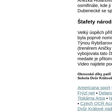
Anežka Holanová 
osmifinále, kde j
Dubenecké se spr
Štafety náro
Velký úspěch při
byla poprvé nomi
Týnou Rybišarov
(trenérem Aničk
vybojovala tato č
medaile je přitom
Video najdete p
Obrovské díky patří
Sokola Dvůr Králové
Americana sport
Frýzl net
•
Delan
Tiskárna Arpa
•
N
•
Czech OCR Ac
Dvůr Králové na