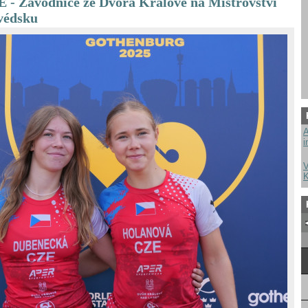
Závodnice ze Dvora Králové na Mistrovství
védsku
A
i
V
K