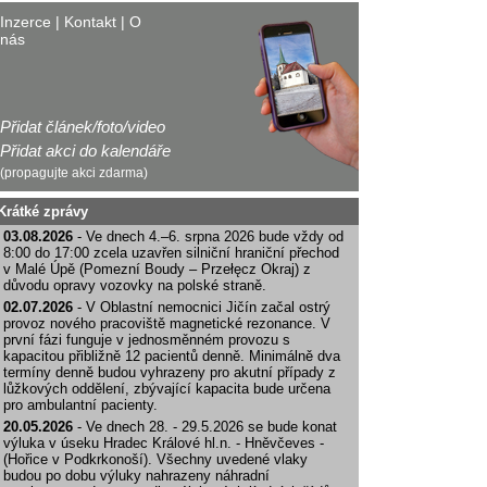
Inzerce
|
Kontakt
|
O
nás
Přidat článek/foto/video
Přidat akci do kalendáře
(propagujte akci zdarma)
Krátké zprávy
03.08.2026
- Ve dnech 4.–6. srpna 2026 bude vždy od
8:00 do 17:00 zcela uzavřen silniční hraniční přechod
v Malé Úpě (Pomezní Boudy – Przełęcz Okraj) z
důvodu opravy vozovky na polské straně.
02.07.2026
- V Oblastní nemocnici Jičín začal ostrý
provoz nového pracoviště magnetické rezonance. V
první fázi funguje v jednosměnném provozu s
kapacitou přibližně 12 pacientů denně. Minimálně dva
termíny denně budou vyhrazeny pro akutní případy z
lůžkových oddělení, zbývající kapacita bude určena
pro ambulantní pacienty.
20.05.2026
- Ve dnech 28. - 29.5.2026 se bude konat
výluka v úseku Hradec Králové hl.n. - Hněvčeves -
(Hořice v Podkrkonoší). Všechny uvedené vlaky
budou po dobu výluky nahrazeny náhradní