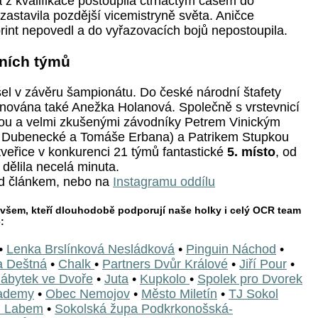
z kvalifikace postoupila čtrnáctým časem do
i zastavila pozdější vicemistryně světa. Aničce
int nepovedl a do vyřazovacích bojů nepostoupila.
dních týmů
šel v závěru šampionátu. Do české národní štafety
nována také Anežka Holanová. Společně s vrstevnicí
ou a velmi zkušenými závodníky Petrem Vinickým
y Dubenecké a Tomáše Erbana) a Patrikem Stupkou
tveřice v konkurenci 21 týmů fantastické
5. místo
, od
 dělila necelá minuta.
od článkem, nebo na
Instagramu oddílu
 všem, kteří dlouhodobě podporují naše holky i celý OCR team
:
•
Lenka Brslínková Nesládková
•
Pinguin Náchod
•
a Deštná
•
Chalk
•
Partners Dvůr Králové
•
Jiří Pour
•
ábytek ve Dvoře
•
Juta
•
Kupkolo
•
Spolek pro Dvorek
ademy
•
Obec Nemojov
•
Město Miletín
•
TJ Sokol
d Labem
•
Sokolská župa Podkrkonošská-