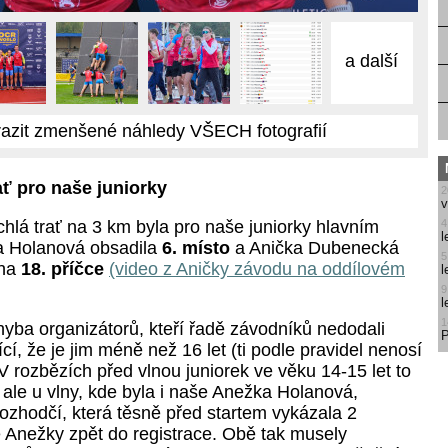
a další
azit zmenšené náhledy VŠECH fotografií
ať pro naše juniorky
2
v
4
chlá trať na 3 km byla pro naše juniorky hlavním
l
 Holanová obsadila
6. místo
a Anička Dubenecká
5
 na
18. příčce
(video z Aničky závodu na oddílovém
l
9
l
1
hyba organizátorů, kteří řadě závodníků nedodali
P
í, že je jim méně než 16 let (ti podle pravidel nenosí
 rozbězích před vlnou juniorek ve věku 14-15 let to
, ale u vlny, kde byla i naše Anežka Holanová,
ozhodčí, která těsně před startem vykázala 2
 Anežky zpět do registrace. Obě tak musely