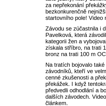
za nepřekonání překážky
bezkonkurenčně nejnižš
startovního pole! Video
Závodu se zúčastnila i 
Pavelková, která závodil
kategorii žen a vybojoval
získala stříbro, na trati
bronz na trati 100 m OC
Na tratích bojovalo tak
závodníků, kteří ve velm
cenné zkušenosti a přek
překážek. I když tentokr
předvedli odhodlání a bo
dalších závodech. Video
článkem.