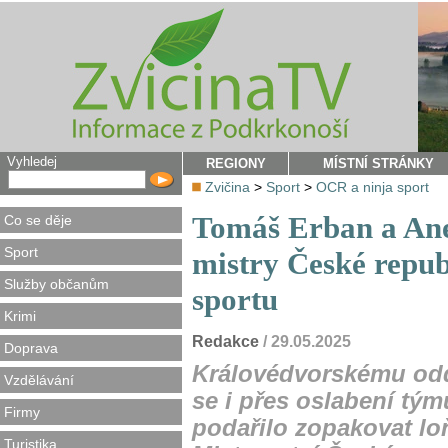
Vyhledej
REGIONY
MÍSTNÍ STRÁNKY
Zvičina
>
Sport
>
OCR a ninja sport
Tomáš Erban a Ane
Co se děje
Sport
mistry České repu
Služby občanům
sportu
Krimi
Redakce
/ 29.05.2025
Doprava
Královédvorskému odd
Vzdělávání
se i přes oslabení tý
Firmy
podařilo zopakovat lo
Turistika