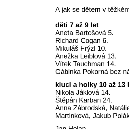
A jak se dětem v těžké
děti 7 až 9 let
Aneta Bartošová 5.
Richard Cogan 6.
Mikuláš Frýzl 10.
Anežka Leiblová 13.
Vítek Tauchman 14.
Gábinka Pokorná bez n
kluci a holky 10 až 13 
Nikola Jáklová 14.
Štěpán Karban 24.
Anna Zábrodská, Natáli
Martinková, Jakub Polá
Jan Holan