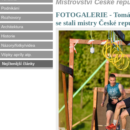
Mistrovství České rep
Podnikání
FOTOGALERIE - Tomáš 
Rozhovory
se stali mistry České re
Architektura
Historie
Názory/fotky/videa
Vtípky apríly atp.
Nejčtenější články