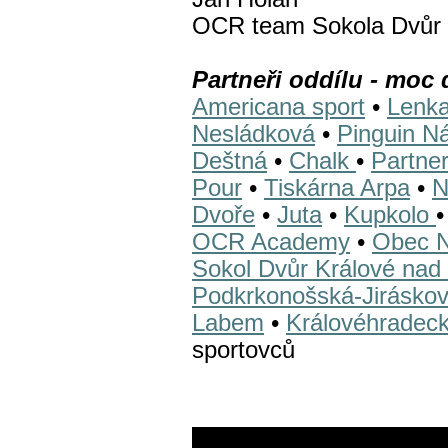
OCR team Sokola Dvůr 
Partneři oddílu - moc
Americana sport
•
Lenka
Nesládková
•
Pinguin N
Deštná
•
Chalk
•
Partne
Pour
•
Tiskárna Arpa
•
N
Dvoře
•
Juta
•
Kupkolo
OCR Academy
•
Obec 
Sokol Dvůr Králové na
Podkrkonošská-Jirásko
Labem
•
Královéhradeck
sportovců