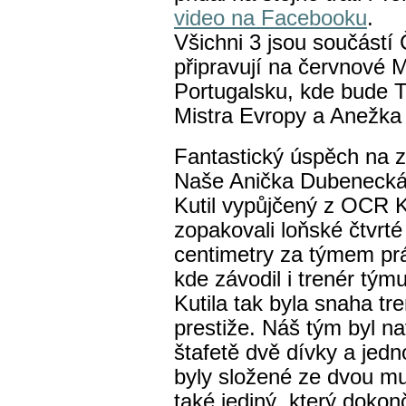
video na Facebooku
.
Všichni 3 jsou součástí
připravují na červnové M
Portugalsku, kde bude T
Mistra Evropy a Anežka
Fantastický úspěch na zá
Naše Anička Dubenecká
Kutil vypůjčený z OCR
zopakovali loňské čtvrté
centimetry za týmem p
kde závodil i trenér tý
Kutila tak byla snaha t
prestiže. Náš tým byl na
štafetě dvě dívky a jed
byly složené ze dvou mu
také jediný, který dokon