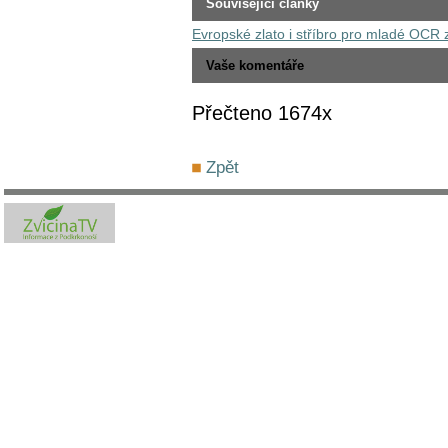
Související články
Evropské zlato i stříbro pro mladé OCR
Vaše komentáře
Přečteno 1674x
Zpět