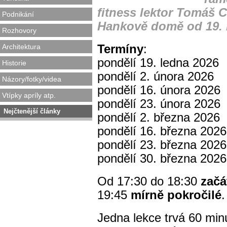
fitness lektor Tomáš
Podnikání
Hankově domě od 19. l
Rozhovory
Architektura
Termíny
:
pondělí 19. ledna 2026
Historie
pondělí 2. února 2026
Názory/fotky/videa
pondělí 16. února 2026
Vtípky apríly atp.
pondělí 23. února 2026
Nejčtenější články
pondělí 2. března 2026
pondělí 16. března 2026
pondělí 23. března 2026
pondělí 30. března 2026
Od 17:30 do 18:30
začá
19:45
mírně pokročilé
.
Jedna lekce trvá 60 min