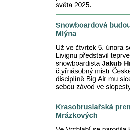
světa 2025.
Snowboardová budouc
Mlýna
Už ve čtvrtek 5. února 
Livignu představil teprve
snowboardista
Jakub H
čtyřnásobný mistr České 
disciplíně Big Air mu si
sebou závod ve slopest
Krasobruslařská pre
Mrázkových
Ve Vrchlabí se narodila