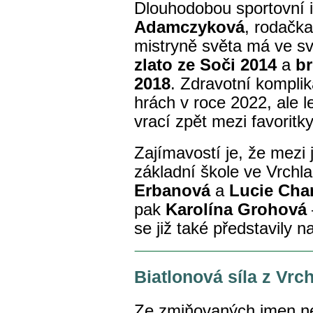
Dlouhodobou sportovní 
Adamczyková
, rodačk
mistryně světa má ve s
zlato ze Soči 2014
a
b
2018
. Zdravotní komplik
hrách v roce 2022, ale 
vrací zpět mezi favoritky
Zajímavostí je, že mezi 
základní škole ve Vrchl
Erbanová
a
Lucie Cha
pak
Karolína Grohová
se již také představily 
Biatlonová síla z Vrch
Ze zmiňovaných jmen ne