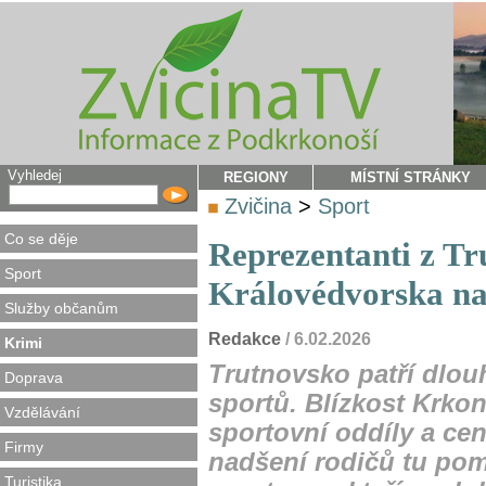
Vyhledej
REGIONY
MÍSTNÍ STRÁNKY
Zvičina
>
Sport
Co se děje
Reprezentanti z Tr
Sport
Královédvorska na
Služby občanům
Redakce
/ 6.02.2026
Krimi
Trutnovsko patří dlo
Doprava
sportů. Blízkost Krkon
Vzdělávání
sportovní oddíly a ce
Firmy
nadšení rodičů tu pom
Turistika