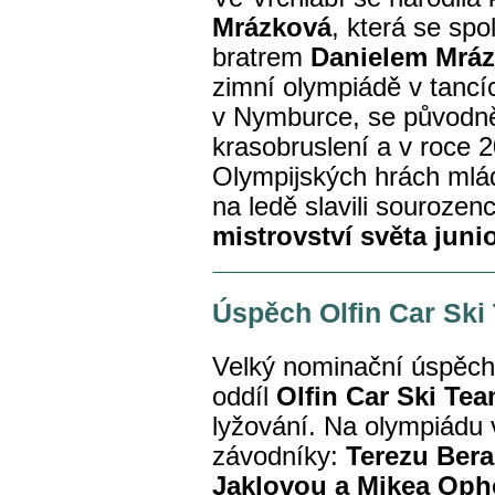
Mrázková
, která se sp
bratrem
Danielem Mrá
zimní olympiádě v tancí
v Nymburce, se původn
krasobruslení a v roce 2
Olympijských hrách mlá
na ledě slavili souroze
mistrovství světa juni
Úspěch Olfin Car Ski
Velký nominační úspěch
oddíl
Olfin Car Ski Te
lyžování. Na olympiádu v
závodníky:
Terezu Ber
Jaklovou a Mikea Oph