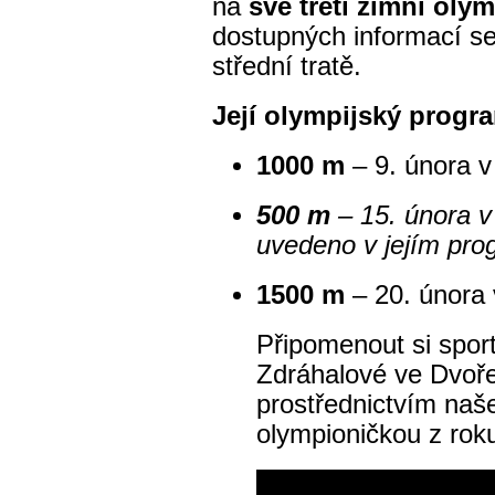
na
své třetí zimní oly
dostupných informací s
střední tratě.
Její olympijský progr
1000 m
– 9. února v
500 m
– 15. února v 
uvedeno v jejím pro
1500 m
– 20. února 
Připomenout si spor
Zdráhalové ve Dvoř
prostřednictvím naš
olympioničkou z rok