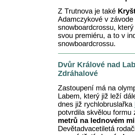
Z Trutnova je také
Kryš
Adamczykové v závode 
snowboardcrossu, který n
svou premiéru, a to v i
snowboardcrossu.
Dvůr Králové nad Lab
Zdráhalové
Zastoupení má na olymp
Labem, který již leží dá
dnes již rychlobruslařka
potvrdila skvělou formu
metrů na lednovém mis
Devětadvacetiletá rodač