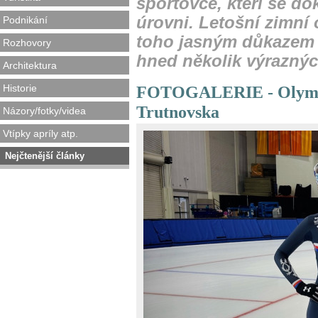
sportovce, kteří se do
úrovni. Letošní zimní o
Podnikání
toho jasným důkazem 
Rozhovory
hned několik výraznýc
Architektura
Historie
FOTOGALERIE - Olympiád
Trutnovska
Názory/fotky/videa
Vtípky apríly atp.
Nejčtenější články