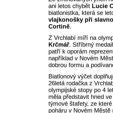
ani letos chybět
Lucie 
biatlonistka, která se l
vlajkonošky při slavno
Cortině
.
Z Vrchlabí míří na olym
Krčmář
. Stříbrný medai
patří k oporám reprezen
například v Novém Měst
dobrou formu a podívan
Biatlonový výčet doplňu
26letá rodačka z Vrchlab
olympijské stopy po 4 l
měla představit hned ve
týmové štafety, ze kter
poháru v Novém Městě n