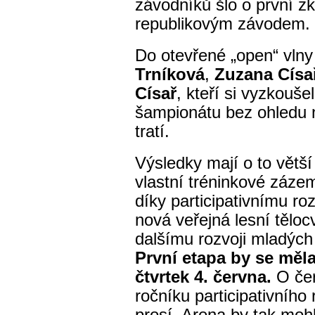
závodníků šlo o první z
republikovým závodem.
Do otevřené „open“ vlny
Trníková
,
Zuzana Císa
Císař
, kteří si vyzkouš
šampionátu bez ohledu n
tratí.
Výsledky mají o to větší
vlastní tréninkové záze
díky participativnímu r
nová veřejná lesní těloc
dalšímu rozvoji mladých 
První etapa by se měla
čtvrtek 4. června.
O čer
ročníku participativního