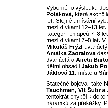
Výborného výsledku dos
Poláková
, která skončil
let. Stejné umístění vyb
mezi dívkami 12–13 let
kategorii chlapců 7–8 le
mezi dívkami 7–8 let. V k
Mikuláš Frýzl
dvanáctý
Amálka Zaoralová
des
dvanáctá a
Aneta Bart
dětmi obsadil
Jakub Po
Jáklová
11. místo a
Šár
Statečně bojovali také
N
Tauchman, Vít Šubr a
tentokrát chyběl k doko
náramků za překážky. P