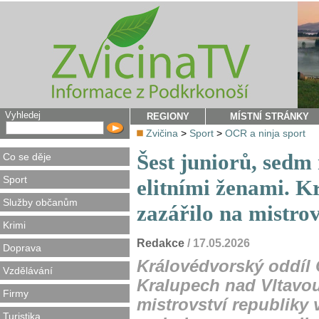
Vyhledej
REGIONY
MÍSTNÍ STRÁNKY
Zvičina
>
Sport
>
OCR a ninja sport
Šest juniorů, sedm
Co se děje
Sport
elitními ženami. 
Služby občanům
zazářilo na mistrov
Krimi
Redakce
/ 17.05.2026
Doprava
Královédvorský oddíl 
Vzdělávání
Kralupech nad Vltavou
Firmy
mistrovství republiky 
Turistika