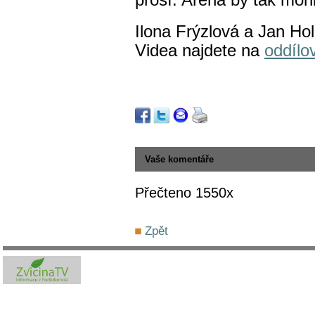
prosí. Arena by tak moh
Ilona Frýzlová a Jan Ho
Videa najdete na
oddíl
Vaše komentáře
Přečteno 1550x
Zpět