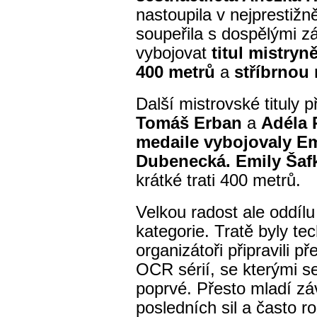
nastoupila v nejprestižně
soupeřila s dospělými z
vybojovat
titul mistryn
400 metrů
a
stříbrnou 
Další mistrovské tituly př
Tomáš Erban
a
Adéla 
medaile vybojovaly E
Dubenecká.
Emily Šaf
krátké trati 400 metrů.
Velkou radost ale oddílu
kategorie. Tratě byly te
organizátoři připravili 
OCR sérií, se kterými s
poprvé. Přesto mladí záv
posledních sil a často r