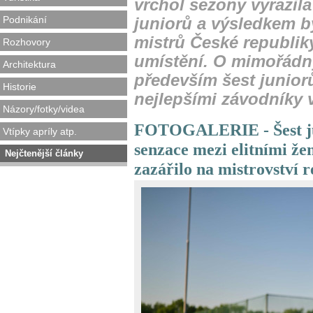
vrchol sezony vyrazila
Podnikání
juniorů a výsledkem by
mistrů České republik
Rozhovory
umístění. O mimořádn
Architektura
především šest juniorů
Historie
nejlepšími závodníky v
Názory/fotky/videa
FOTOGALERIE - Šest ju
Vtípky apríly atp.
senzace mezi elitními 
Nejčtenější články
zazářilo na mistrovství 