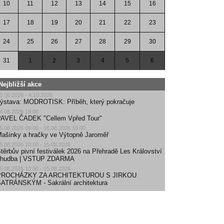
10
11
12
13
14
15
16
17
18
19
20
21
22
23
24
25
26
27
28
29
30
31
1
2
3
4
5
6
Nejbližší akce
0.06.2026 - 4.10.2026
ýstava: MODROTISK: Příběh, který pokračuje
4.08.2026 19:00
AVEL ČADEK "Cellem Vpřed Tour"
5.08.2026 09:00 - 16.08.2026 16:00
ašinky a hračky ve Výtopně Jaroměř
5.08.2026 10:00 - 15.08.2026
těrbův pivní festiválek 2026 na Přehradě Les Království
| hudba | VSTUP ZDARMA
5.08.2026 10:00 - 15.08.2026
PROCHÁZKY ZA ARCHITEKTUROU S JIRKOU
ATRÁNSKÝM - Sakrální architektura