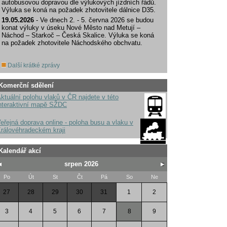
autobusovou dopravou dle výlukových jízdních řádů.
Výluka se koná na požadek zhotovitele dálnice D35.
19.05.2026
- Ve dnech 2. - 5. června 2026 se budou
konat výluky v úseku Nové Město nad Metují –
Náchod – Starkoč – Česká Skalice. Výluka se koná
na požadek zhotovitele Náchodského obchvatu.
Další krátké zprávy
Komerční sdělení
ktuální polohu vlaků v ČR najdete v této
nteraktivní mapě SŽDC
eřejná doprava online - poloha busu a vlaku v
rálovéhradeckém kraji
Kalendář akcí
srpen 2026
Po
Út
St
Čt
Pá
So
Ne
27
28
29
30
31
1
2
3
4
5
6
7
8
9