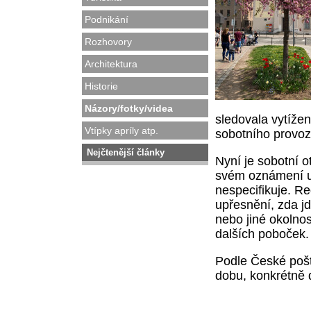
Podnikání
Rozhovory
Architektura
Historie
Názory/fotky/videa
sledovala vytíže
Vtípky apríly atp.
sobotního provozu
Nejčtenější články
Nyní je sobotní 
svém oznámení u
nespecifikuje. R
upřesnění, zda jd
nebo jiné okolnos
dalších poboček.
Podle České pošt
dobu, konkrétně