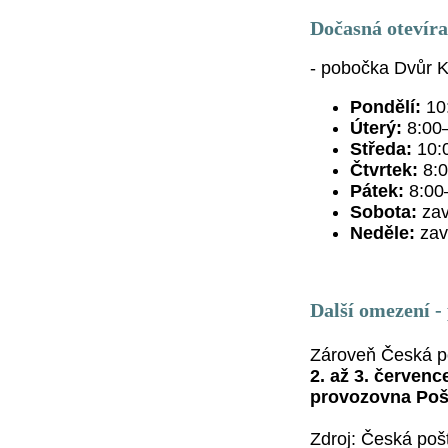
Dočasná otevírac
- pobočka Dvůr K
Pondělí:
10:
Úterý:
8:00–
Středa:
10:0
Čtvrtek:
8:0
Pátek:
8:00
Sobota:
zav
Neděle:
zav
Další omezení -
Zároveň Česká po
2. až 3. červenc
provozovna Pošt
Zdroj: Česká poš