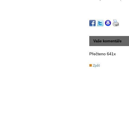
Vaše komentáře
Přečteno 641x
Zpět