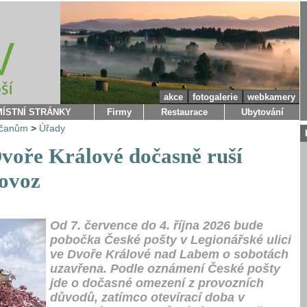
akce
fotogalerie
webkamery
MÍSTNÍ STRÁNKY
Firmy
Restaurace
Ubytování
bčanům
>
Úřady
Dvoře Králové dočasně ruší
rovoz
Od 7. července do 4. října 2026 bude
pobočka České pošty v Legionářské ulici
ve Dvoře Králové nad Labem o sobotách
uzavřena. Podle oznámení České pošty
jde o dočasné omezení z provozních
důvodů, zatímco otevírací doba v