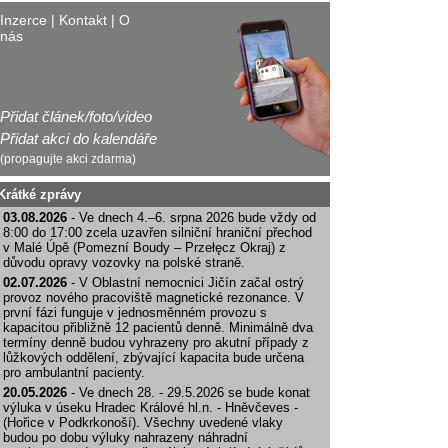
Inzerce
|
Kontakt
|
O
nás
Přidat článek/foto/video
Přidat akci do kalendáře
(propagujte akci zdarma)
Krátké zprávy
03.08.2026
- Ve dnech 4.–6. srpna 2026 bude vždy od
8:00 do 17:00 zcela uzavřen silniční hraniční přechod
v Malé Úpě (Pomezní Boudy – Przełęcz Okraj) z
důvodu opravy vozovky na polské straně.
02.07.2026
- V Oblastní nemocnici Jičín začal ostrý
provoz nového pracoviště magnetické rezonance. V
první fázi funguje v jednosměnném provozu s
kapacitou přibližně 12 pacientů denně. Minimálně dva
termíny denně budou vyhrazeny pro akutní případy z
lůžkových oddělení, zbývající kapacita bude určena
pro ambulantní pacienty.
20.05.2026
- Ve dnech 28. - 29.5.2026 se bude konat
výluka v úseku Hradec Králové hl.n. - Hněvčeves -
(Hořice v Podkrkonoší). Všechny uvedené vlaky
budou po dobu výluky nahrazeny náhradní