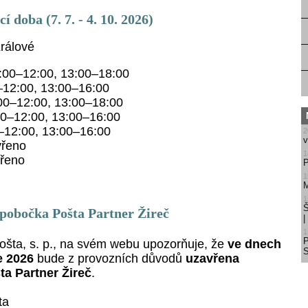
í doba (7. 7. - 4. 10. 2026)
rálové
00–12:00, 13:00–18:00
12:00, 13:00–16:00
0–12:00, 13:00–18:00
0–12:00, 13:00–16:00
–12:00, 13:00–16:00
2
v
řeno
1
řeno
P
1
M
1
Š
 pobočka Pošta Partner Žireč
1
šta, s. p., na svém webu upozorňuje, že
ve dnech
S
e 2026
bude
z provozních důvodů
uzavřena
a Partner Žireč
.
ta