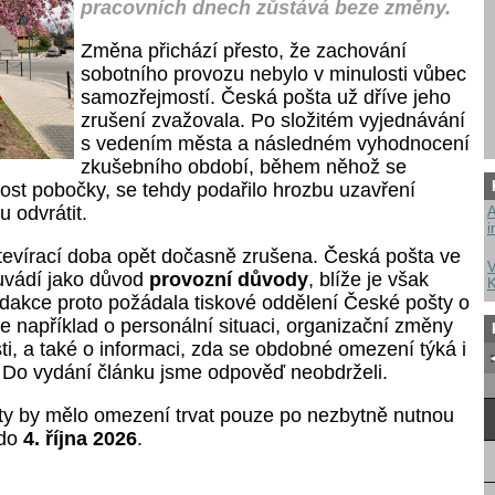
pracovních dnech zůstává beze změny.
Změna přichází přesto, že zachování
sobotního provozu nebylo v minulosti vůbec
samozřejmostí. Česká pošta už dříve jeho
zrušení zvažovala. Po složitém vyjednávání
s vedením města a následném vyhodnocení
zkušebního období, během něhož se
nost pobočky, se tehdy podařilo hrozbu uzavření
 odvrátit.
A
i
otevírací doba opět dočasně zrušena. Česká pošta ve
V
vádí jako důvod
provozní důvody
, blíže je však
K
edakce proto požádala tiskové oddělení České pošty o
e například o personální situaci, organizační změny
ti, a také o informaci, zda se obdobné omezení týká i
 Do vydání článku jsme odpověď neobdrželi.
y by mělo omezení trvat pouze po nezbytně nutnou
 do
4. října 2026
.