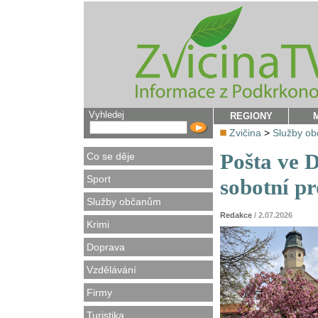
Vyhledej
REGIONY
Zvičina
>
Služby o
Pošta ve 
Co se děje
Sport
sobotní p
Služby občanům
Redakce
/ 2.07.2026
Krimi
Doprava
Vzdělávání
Firmy
Turistika