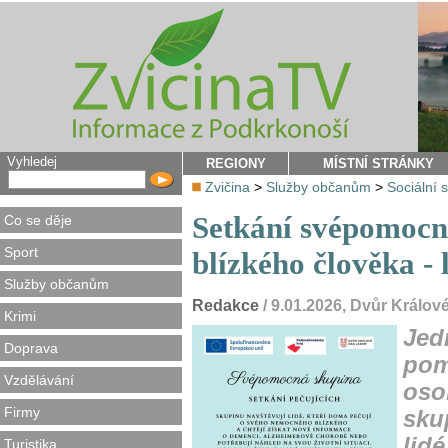
Vyhledej
REGIONY
MÍSTNÍ STRÁNKY
Zvičina
>
Služby občanům
>
Sociální 
Setkání svépomocné
Co se děje
Sport
blízkého člověka -
Služby občanům
Redakce
/ 9.01.2026, Dvůr Králo
Krimi
Jed
Doprava
pom
Vzdělávání
oso
Firmy
sku
lid
Turistika