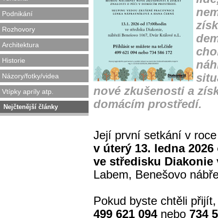
nem
Podnikání
zís
Rozhovory
dem
Architektura
cho
Historie
náh
sit
Názory/fotky/videa
nové zkušenosti a získ
Vtípky apríly atp.
domácím prostředí.
Nejčtenější články
Její první setkání v ro
v úterý 13. ledna 2026
ve středisku Diakonie
Labem, Benešovo nábře
Pokud byste chtěli přijít
499 621 094
nebo
734 