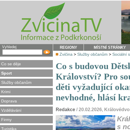
Vyhledej
REGIONY
MÍSTNÍ STRÁNKY
Zvičina
>
Služby občanům
>
Sociální 
Co s budovou Děts
Co se děje
Sport
Království? Pro so
Služby občanům
děti vyžadující o
Krimi
nevhodné, hlásí kra
Doprava
Redakce
/ 20.02.2026, Královédv
Vzdělávání
Krá
Firmy
s n
Turistika