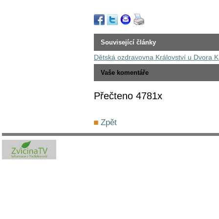
Související články
Dětská ozdravovna Království u Dvora Kr
Vaše komentáře
Přečteno 4781x
Zpět