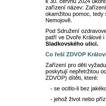
k 30. červnu 2024 ukon
zařízení název: Zařízení
okamžitou pomoc, tedy s
Nemojově.
Pod Sdružení ozdravove
patří ve Dvoře Králové i
Sladkovského ulici.
Co řeší ZDVOP Králov
Zařízení pro děti vyžad
poskytují nepřetržitou 
ZDVOP) dítěti, které:
- se ocitlo-li bez jakék
- jehož život nebo příz