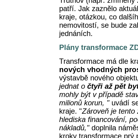
Trutnov (např. zmíněný
patří. Jak zaznělo aktuá
kraje, otázkou, co další
nemovitostí, se bude za
jednáních.
Plány transformace Z
Transformace má dle kr
nových vhodných pro
výstavbě nového objektu
jednat o
čtyři až pět b
mohly být v případě stav
milionů korun, "
uvádí s
kraje. "
Zároveň je tento 
hlediska financování, po
nákladů,"
doplnila námě
kroky transformace prý 