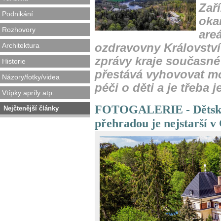
Zaří
Podnikání
oka
Rozhovory
are
Architektura
ozdravovny Království
zprávy kraje současn
Historie
přestává vyhovovat 
Názory/fotky/videa
péči o děti a je třeba 
Vtípky apríly atp.
FOTOGALERIE - Dětská 
Nejčtenější články
přehradou je nejstarší v