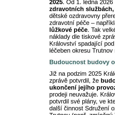
2025
. Od 1. ledna 2026 
zdravotních službách,
dětské ozdravovny přere
zdravotní péče – napřík
lůžkové péče
. Tak velk
náklady dle tiskové zpr
Království spadající po
léčeben okresu Trutnov 
Budoucnost budovy 
Již na podzim 2025 Král
zprávě potvrdil, že
budo
ukončení jejího provo
prodeji neuvažuje. Král
potvrdil své plány, ve kt
další činnost Sdružení 