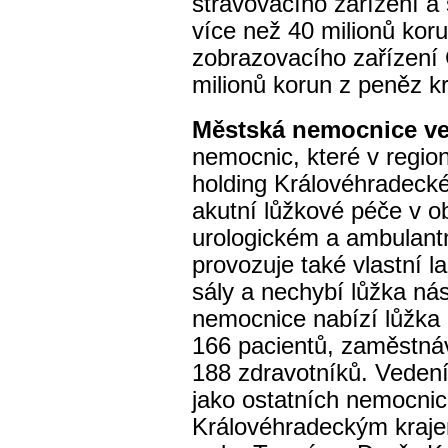
stravovacího zařízení 
více než 40 milionů kor
zobrazovacího zařízení
milionů korun z peněz k
Městská nemocnice ve
nemocnic, které v regio
holding Královéhradecké
akutní lůžkové péče v o
urologickém a ambulantn
provozuje také vlastní 
sály a nechybí lůžka ná
nemocnice nabízí lůžka 
166
pacientů, zaměstná
188 zdravotníků. Vedení
jako ostatních nemocnic
Královéhradeckým krajem