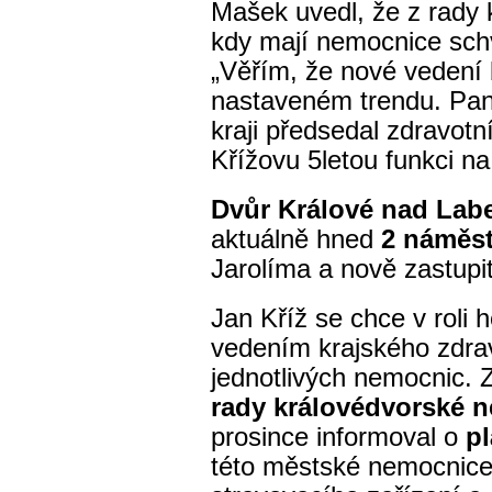
Mašek uvedl, že z rady 
kdy mají nemocnice sch
„Věřím, že nové vedení
nastaveném trendu. Pan
kraji předsedal zdravot
Křížovu 5letou funkci n
Dvůr Králové nad La
aktuálně hned
2 náměs
Jarolíma a nově zastupi
Jan Kříž se chce v roli 
vedením krajského zdra
jednotlivých nemocnic. 
rady královédvorské 
prosince informoval o
p
této městské nemocnice.