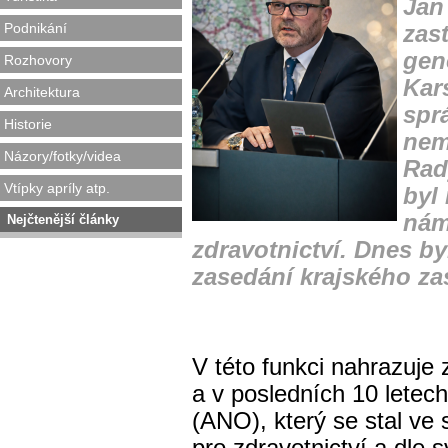
Jan
Podnikání
zas
gen
Rozhovory
Kars
Architektura
spr
Historie
nem
Názory/fotky/videa
Rad
Vtípky apríly atp.
byl
nám
Nejčtenější články
zdravotnictví. Dnes by
zasedání krajského zas
V této funkci nahrazuje
a v posledních 10 letech 
(ANO), který se stal v