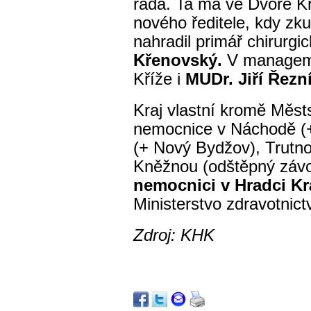
rada. Ta má ve Dvoře K
nového ředitele, kdy zk
nahradil primář chirurg
Křenovský.
V manageme
Kříže i
MUDr. Jiří Řezn
Kraj vlastní kromě Měst
nemocnice v Náchodě (+
(+ Nový Bydžov), Trutn
Kněžnou (odštěpný závo
nemocnici v Hradci Kr
Ministerstvo zdravotnic
Zdroj: KHK