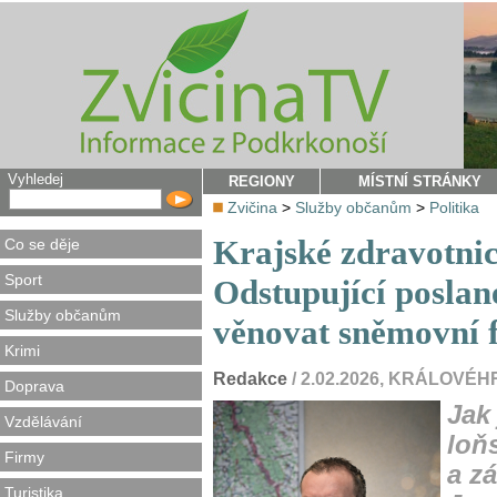
Vyhledej
REGIONY
MÍSTNÍ STRÁNKY
Zvičina
>
Služby občanům
>
Politika
Krajské zdravotnic
Co se děje
Sport
Odstupující poslan
Služby občanům
věnovat sněmovní f
Krimi
Redakce
/ 2.02.2026, KRÁLOV
Doprava
Jak 
Vzdělávání
loň
Firmy
a z
Turistika