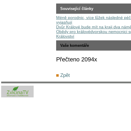
Související články
Méně porodnic, více lůžek následné péče
vyjasňují
Dvůr Králové bude mít na kraji dva námě
Obědy pro královédvorskou nemocnici s
Království
Vaše komentáře
Přečteno 2094x
Zpět