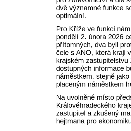
pro zdravotnictví a dle 
dvě významné funkce s
optimální.
Pro Kříže ve funkci nám
pondělí 2. února 2026 c
přítomných, dva byli pro
čele s ANO, která kraji 
krajském zastupitelstvu 
dostupných informace b
náměstkem, stejně jako 
placeným náměstkem h
Na uvolněné místo před
Královéhradeckého kraje
zastupitel a zkušený ma
hejtmana pro ekonomik