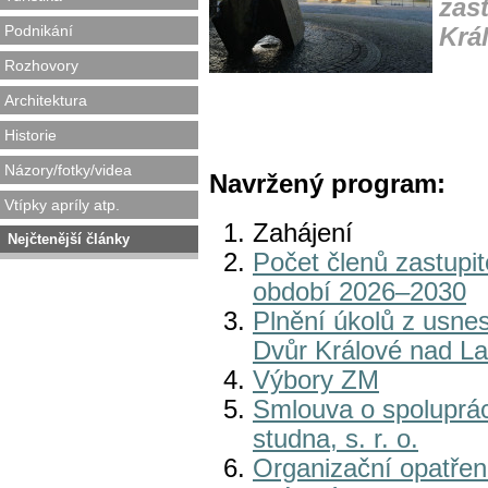
zas
Podnikání
Krá
Rozhovory
Architektura
Historie
Názory/fotky/videa
Navržený program:
Vtípky apríly atp.
Zahájení
Nejčtenější články
Počet členů zastupit
období 2026–2030
Plnění úkolů z usne
Dvůr Králové nad L
Výbory ZM
Smlouva o spoluprác
studna, s. r. o.
Organizační opatřen