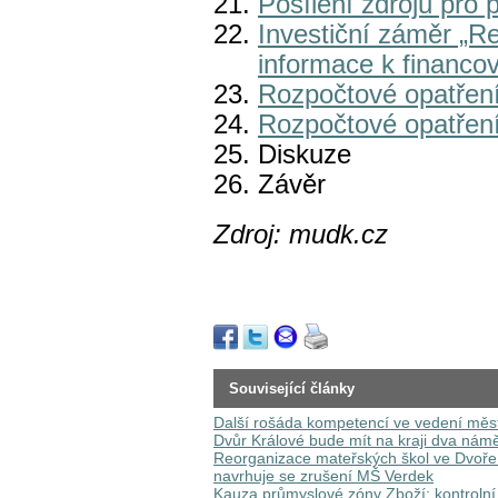
Posílení zdrojů pro
Investiční záměr „R
informace k financo
Rozpočtové opatření
Rozpočtové opatření
Diskuze
Závěr
Zdroj: mudk.cz
Související články
Další rošáda kompetencí ve vedení měs
Dvůr Králové bude mít na kraji dva námě
Reorganizace mateřských škol ve Dvoře 
navrhuje se zrušení MŠ Verdek
Kauza průmyslové zóny Zboží: kontrolní