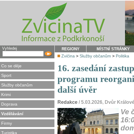
Vyhledej
REGIONY
MÍSTNÍ STRÁNKY
Zvičina
>
Služby občanům
>
Politika
16. zasedání zastu
Co se děje
Sport
programu reorganiz
Služby občanům
další úvěr
Krimi
Redakce
/ 5.03.2026, Dvůr Králo
Doprava
Ve 
Vzdělávání
16:
Firmy
dom
Turistika