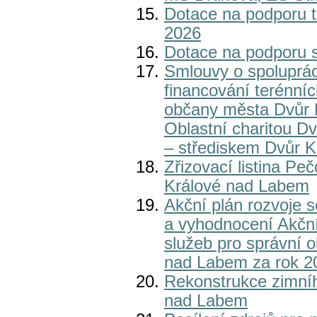
Dotace na podporu t
2026
Dotace na podporu s
Smlouvy o spoluprác
financování terénníc
občany města Dvůr 
Oblastní charitou D
– střediskem Dvůr 
Zřizovací listina Pe
Králové nad Labem
Akční plán rozvoje s
a vyhodnocení Akční
služeb pro správní 
nad Labem za rok 2
Rekonstrukce zimníh
nad Labem