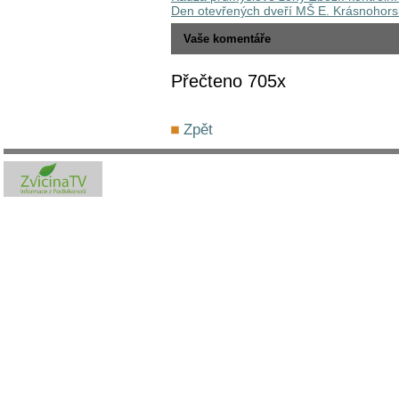
Den otevřených dveří MŠ E. Krásnohors
Vaše komentáře
Přečteno 705x
Zpět