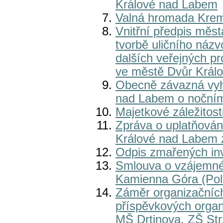
Králové nad Labem
Valná hromada Krema
Vnitřní předpis měs
tvorbě uličního názv
dalších veřejných pr
ve městě Dvůr Král
Obecně závazná vyh
nad Labem o nočním
Majetkové záležitost
Zpráva o uplatňová
Králové nad Labem 
Odpis zmařených inv
Smlouva o vzájemné
Kamienna Góra (Pol
Záměr organizačníc
příspěvkových organ
MŠ Drtinova, ZŠ Str