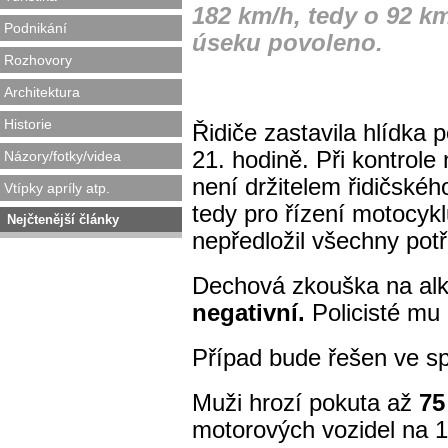
182 km/h, tedy o 92 km
Podnikání
úseku povoleno.
Rozhovory
Architektura
Historie
Řidiče zastavila hlídka p
21. hodině. Při kontrole
Názory/fotky/videa
není držitelem řidičskéh
Vtípky apríly atp.
tedy pro řízení motocykl
Nejčtenější články
nepředložil všechny pot
Dechová zkouška na alko
negativní.
Policisté mu 
Případ bude řešen ve s
Muži hrozí pokuta až
75
motorových vozidel na 1