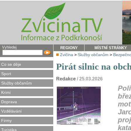
Vyhledej
REGIONY
MÍSTNÍ STRÁNKY
Zvičina
>
Služby občanům
>
Bezpečno
Pirát silnic na ob
Co se děje
Sport
Redakce
/ 25.03.2026
Služby občanům
Poli
Krimi
břez
Doprava
mot
Jaro
Vzdělávání
proj
Firmy
kat
Turistika