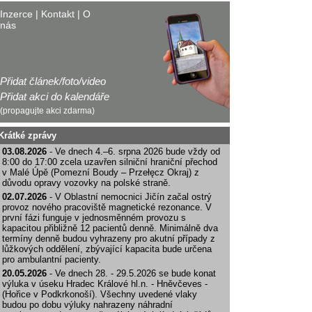
Inzerce
|
Kontakt
|
O
nás
Přidat článek/foto/video
Přidat akci do kalendáře
(propagujte akci zdarma)
Krátké zprávy
03.08.2026
- Ve dnech 4.–6. srpna 2026 bude vždy od
8:00 do 17:00 zcela uzavřen silniční hraniční přechod
v Malé Úpě (Pomezní Boudy – Przełęcz Okraj) z
důvodu opravy vozovky na polské straně.
02.07.2026
- V Oblastní nemocnici Jičín začal ostrý
provoz nového pracoviště magnetické rezonance. V
první fázi funguje v jednosměnném provozu s
kapacitou přibližně 12 pacientů denně. Minimálně dva
termíny denně budou vyhrazeny pro akutní případy z
lůžkových oddělení, zbývající kapacita bude určena
pro ambulantní pacienty.
20.05.2026
- Ve dnech 28. - 29.5.2026 se bude konat
výluka v úseku Hradec Králové hl.n. - Hněvčeves -
(Hořice v Podkrkonoší). Všechny uvedené vlaky
budou po dobu výluky nahrazeny náhradní