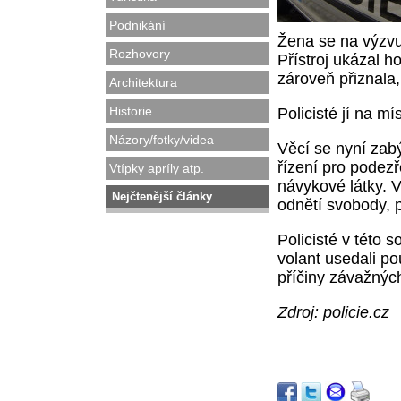
Podnikání
Žena se na výzvu
Rozhovory
Přístroj ukázal h
zároveň přiznala,
Architektura
Historie
Policisté jí na mí
Názory/fotky/videa
Věcí se nyní zabý
řízení pro podez
Vtípky apríly atp.
návykové látky. V
Nejčtenější články
odnětí svobody, p
Policisté v této 
volant usedali po
příčiny závažnýc
Zdroj: policie.cz