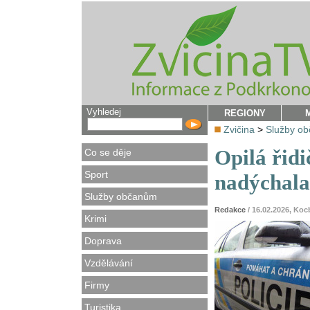
Vyhledej
REGIONY
Zvičina
>
Služby o
Opilá řid
Co se děje
Sport
nadýchala
Služby občanům
Redakce
/ 16.02.2026, Koc
Krimi
Doprava
Vzdělávání
Firmy
Turistika