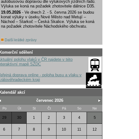
autobusovou dopravou dle výlukových jízdních řádů.
Výluka se koná na požadek zhotovitele dálnice D35.
19.05.2026
- Ve dnech 2. - 5. června 2026 se budou
konat výluky v úseku Nové Město nad Metují –
Náchod – Starkoč – Česká Skalice. Výluka se koná
na požadek zhotovitele Náchodského obchvatu.
Další krátké zprávy
Komerční sdělení
ktuální polohu vlaků v ČR najdete v této
nteraktivní mapě SŽDC
eřejná doprava online - poloha busu a vlaku v
rálovéhradeckém kraji
Kalendář akcí
červenec 2026
Po
Út
St
Čt
Pá
So
Ne
29
30
1
2
3
4
5
6
7
8
9
10
11
12