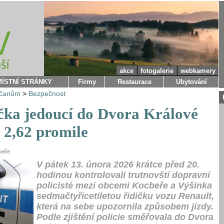
akce
fotogalerie
webkamery
MÍSTNÍ STRÁNKY
Firmy
Restaurace
Ubytování
bčanům
>
Bezpečnost
ička jedoucí do Dvora Králové
 2,62 promile
beře
V pátek 13. února 2026 krátce před 20.
hodinou kontrolovali trutnovští dopravní
policisté mezi obcemi Kocbeře a Výšinka
sedmačtyřicetiletou řidičku vozu Renault,
která na sebe upozornila způsobem jízdy.
Podle zjištění policie směřovala do Dvora