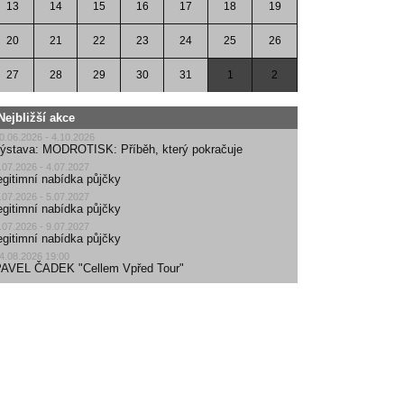
13
14
15
16
17
18
19
20
21
22
23
24
25
26
27
28
29
30
31
1
2
Nejbližší akce
0.06.2026 - 4.10.2026
ýstava: MODROTISK: Příběh, který pokračuje
.07.2026 - 4.07.2027
egitimní nabídka půjčky
.07.2026 - 5.07.2027
egitimní nabídka půjčky
.07.2026 - 9.07.2027
egitimní nabídka půjčky
4.08.2026 19:00
AVEL ČADEK "Cellem Vpřed Tour"