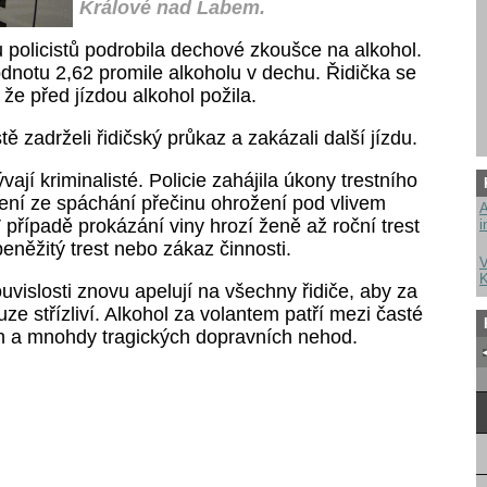
Králové nad Labem.
 policistů podrobila dechové zkoušce na alkohol.
odnotu 2,62 promile alkoholu v dechu. Řidička se
 že před jízdou alkohol požila.
stě zadrželi řidičský průkaz a zakázali další jízdu.
vají kriminalisté. Policie zahájila úkony trestního
ření ze spáchání přečinu ohrožení pod vlivem
A
 případě prokázání viny hrozí ženě až roční trest
i
eněžitý trest nebo zákaz činnosti.
V
K
souvislosti znovu apelují na všechny řidiče, aby za
uze střízliví. Alkohol za volantem patří mezi časté
h a mnohdy tragických dopravních nehod.