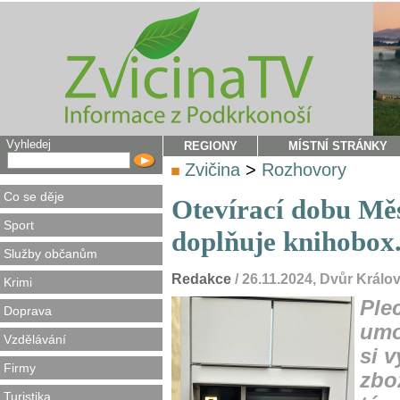
Vyhledej
REGIONY
MÍSTNÍ STRÁNKY
Zvičina
>
Rozhovory
Co se děje
Otevírací dobu Mě
Sport
doplňuje knihobox.
Služby občanům
Redakce
/ 26.11.2024, Dvůr Král
Krimi
Ple
Doprava
umo
Vzdělávání
si 
Firmy
zbož
Turistika