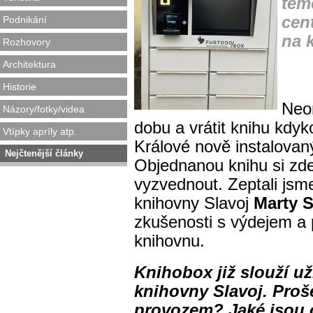
tém
cen
Podnikání
na 
Rozhovory
Architektura
Historie
Neo
Názory/fotky/videa
dobu a vrátit knihu kdy
Vtípky apríly atp.
Králové nově instalovaný
Nejčtenější články
Objednanou knihu si zde
vyzvednout. Zeptali jsm
knihovny Slavoj
Marty 
zkušenosti s výdejem a
knihovnu.
Knihobox již slouží u
knihovny Slavoj.
Proš
provozem? Jaké jsou o