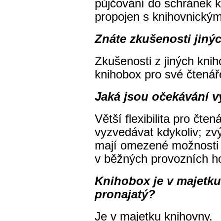
půjčování do schránek k
propojen s knihovnic
Znáte zkušenosti jiný
Zkušenosti z jiných knih
knihobox pro své čtená
Jaká jsou očekávání v
Větší flexibilita pro čte
vyzvedávat kdykoliv; zvý
mají omezené možnosti 
v běžných provozních h
Knihobox je v majetku
pronajatý?
Je v majetku knihovny.