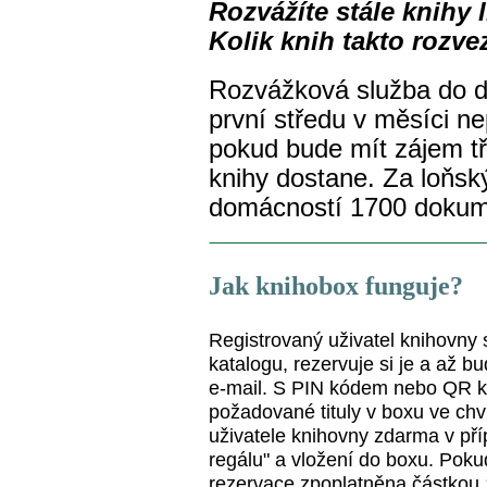
Rozvážíte stále knihy
Kolik knih takto
rozve
Rozvážková služba do 
první středu v měsíci ne
pokud bude mít zájem tř
knihy dostane. Za loňský
domácností 1700 dokum
Jak knihobox funguje?
Registrovaný uživatel knihovny 
katalogu, rezervuje si je a až 
e-mail. S PIN kódem nebo QR 
požadované tituly v boxu ve chví
uživatele knihovny zdarma v pří
regálu" a vložení do boxu. Pokud
rezervace zpoplatněna částkou