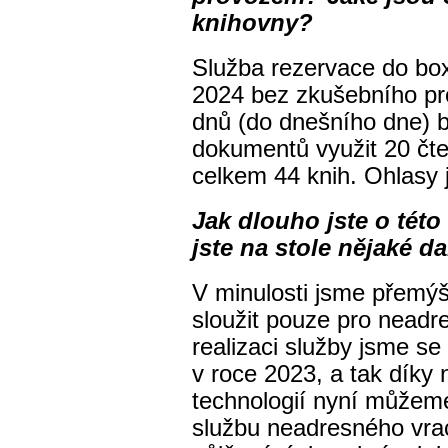
knihovny?
Služba rezervace do box
2024 bez zkušebního pr
dnů (do dnešního dne) b
dokumentů využit 20 čtená
celkem 44 knih. Ohlasy 
Jak dlouho jste o tét
jste na stole nějaké d
V minulosti jsme přemýšl
sloužit pouze pro neadr
realizaci služby jsme se
v roce 2023, a tak díky
technologií nyní můžem
službu neadresného vra