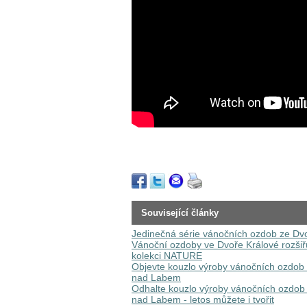
Související články
Jedinečná série vánočních ozdob ze Dvo
Vánoční ozdoby ve Dvoře Králové rozšiřu
kolekci NATURE
Objevte kouzlo výroby vánočních ozdob
nad Labem
Odhalte kouzlo výroby vánočních ozdob
nad Labem - letos můžete i tvořit