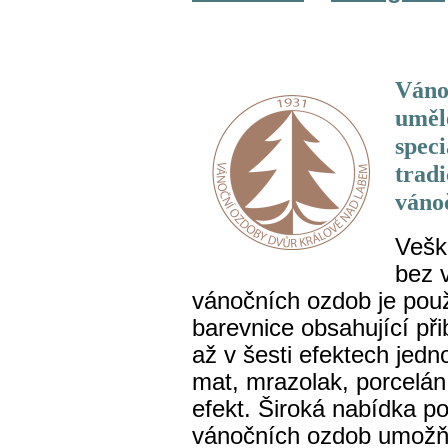
Váno
uměl
spec
trad
váno
Vešk
bez v
vánočních ozdob je pou
barevnice obsahující př
až v šesti efektech jedn
mat, mrazolak, porcelán
efekt. Široká nabídka p
vánočních ozdob umožňuj