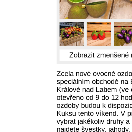
Zobrazit zmenšené 
Zcela nové ovocné ozdob
speciálním obchodě na 
Králové nad Labem (ve č
otevřeno od 9 do 12 hodi
ozdoby budou k dispozic
Kuksu tento víkend. V pr
vybrat jakékoliv druhy 
najdete švestky, jahody,