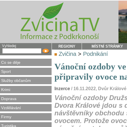
Vyhledej
REGIONY
MÍSTNÍ STRÁNKY
Zvičina
>
Podnikání
Co se děje
Vánoční ozdoby ve
Sport
připravily ovoce na
Služby občanům
Inzerce
/ 16.11.2022, Dvůr Králov
Krimi
Vánoční ozdoby Družs
Doprava
Dvora Králové jdou s d
Vzdělávání
návštěvníky obchodu 
Firmy
ovocem. Protože ovoc
Turistika