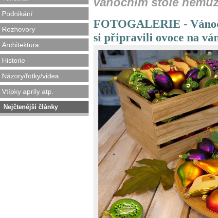
vánočním stole nemůže
Podnikání
FOTOGALERIE - Vánočn
Rozhovory
si připravili ovoce na vá
Architektura
Historie
Názory/fotky/videa
Vtípky apríly atp.
Nejčtenější články