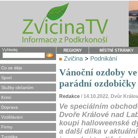
Vyhledej
REGIONY
MÍSTNÍ STRÁNKY
Zvičina
>
Podnikání
Co se děje
Vánoční ozdoby ve
Sport
parádní ozdobič
Služby občanům
Redakce
/ 14.10.2022, Dvůr Král
Krimi
Ve speciálním obchod
Doprava
Dvoře Králové nad Lab
Vzdělávání
koupi halloweenské dý
Firmy
a další dílka v aktuá
Turistika