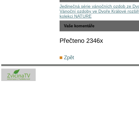
Jedinečná série vánočních ozdob ze Dvo
Vánoční ozdoby ve Dvoře Králové rozšiřu
kolekci NATURE
Vaše komentáře
Přečteno 2346x
Zpět