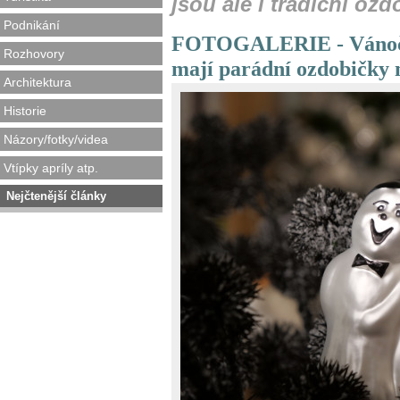
jsou ale i tradiční ozd
Podnikání
FOTOGALERIE - Vánočn
Rozhovory
mají parádní ozdobič
Architektura
Historie
Názory/fotky/videa
Vtípky apríly atp.
Nejčtenější články