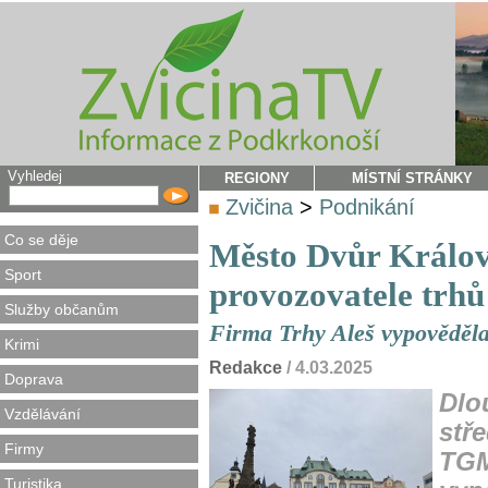
Vyhledej
REGIONY
MÍSTNÍ STRÁNKY
Zvičina
>
Podnikání
Co se děje
Město Dvůr Králov
Sport
provozovatele trhů
Služby občanům
Firma Trhy Aleš vypověděl
Krimi
Redakce
/ 4.03.2025
Doprava
Dlo
Vzdělávání
stř
Firmy
TGM
Turistika