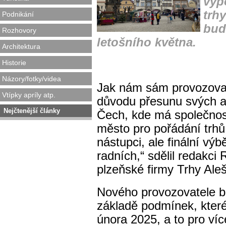
vyp
trh
Podnikání
bud
Rozhovory
letošního května.
Architektura
Historie
Názory/fotky/videa
Jak nám sám provozovate
Vtípky apríly atp.
důvodu přesunu svých a
Nejčtenější články
Čech, kde má společnost
město pro pořádání trh
nástupci, ale finální výb
radních,“ sdělil redakci
plzeňské firmy Trhy Aleš,
Nového provozovatele b
základě podmínek, které
února 2025, a to pro víc