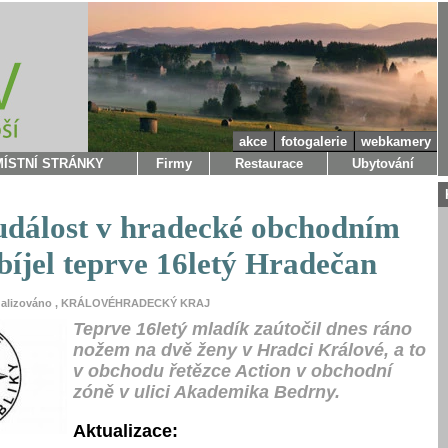
akce
fotogalerie
webkamery
MÍSTNÍ STRÁNKY
Firmy
Restaurace
Ubytování
událost v hradecké obchodním
bíjel teprve 16letý Hradečan
ktualizováno , KRÁLOVÉHRADECKÝ KRAJ
Teprve 16letý mladík zaútočil dnes ráno
nožem na dvě ženy v Hradci Králové, a to
v obchodu řetězce Action v obchodní
zóně v ulici Akademika Bedrny.
Aktualizace: