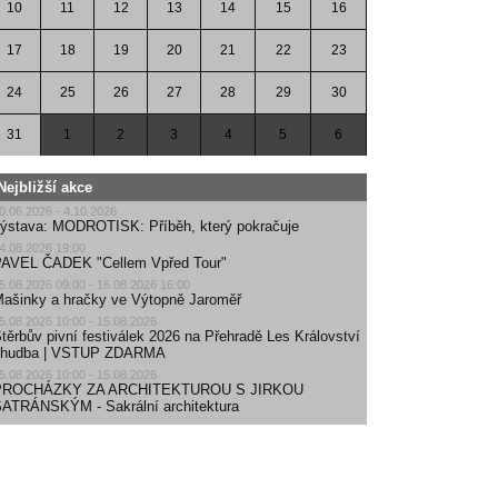
10
11
12
13
14
15
16
17
18
19
20
21
22
23
24
25
26
27
28
29
30
31
1
2
3
4
5
6
Nejbližší akce
0.06.2026 - 4.10.2026
ýstava: MODROTISK: Příběh, který pokračuje
4.08.2026 19:00
AVEL ČADEK "Cellem Vpřed Tour"
5.08.2026 09:00 - 16.08.2026 16:00
ašinky a hračky ve Výtopně Jaroměř
5.08.2026 10:00 - 15.08.2026
těrbův pivní festiválek 2026 na Přehradě Les Království
| hudba | VSTUP ZDARMA
5.08.2026 10:00 - 15.08.2026
PROCHÁZKY ZA ARCHITEKTUROU S JIRKOU
ATRÁNSKÝM - Sakrální architektura