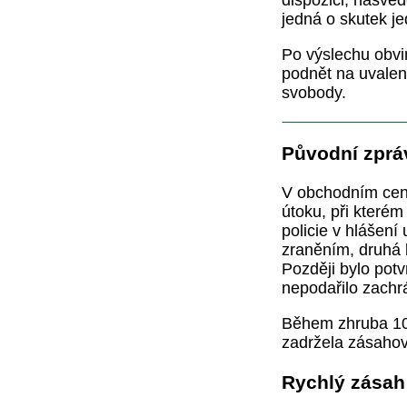
dispozici, nasvěd
jedná o skutek je
Po výslechu obvi
podnět na uvalení
svobody.
Původní zprá
V obchodním cent
útoku, při které
policie v hlášení
zraněním, druhá
Později bylo pot
nepodařilo zachr
Během zhruba 10
zadržela zásahov
Rychlý zásah 