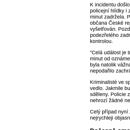
K incidentu došlo
policejní hlídky 
minut zadržela. 
občana České repu
vyšetřován. Pozdě
podezřelého zadr
kontrolou.
"Celá událost je 
minut od oznámen
byla natolik vážn
nepodařilo zachrá
Kriminalisté ve sp
vedlo. Jakmile bu
sděleny. Policie
nehrozí žádné ne
Celý případ nyní 
nejrychleji objasn