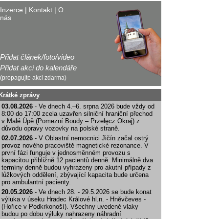
Inzerce
|
Kontakt
|
O
nás
Přidat článek/foto/video
Přidat akci do kalendáře
(propagujte akci zdarma)
Krátké zprávy
03.08.2026
- Ve dnech 4.–6. srpna 2026 bude vždy od
8:00 do 17:00 zcela uzavřen silniční hraniční přechod
v Malé Úpě (Pomezní Boudy – Przełęcz Okraj) z
důvodu opravy vozovky na polské straně.
02.07.2026
- V Oblastní nemocnici Jičín začal ostrý
provoz nového pracoviště magnetické rezonance. V
první fázi funguje v jednosměnném provozu s
kapacitou přibližně 12 pacientů denně. Minimálně dva
termíny denně budou vyhrazeny pro akutní případy z
lůžkových oddělení, zbývající kapacita bude určena
pro ambulantní pacienty.
20.05.2026
- Ve dnech 28. - 29.5.2026 se bude konat
výluka v úseku Hradec Králové hl.n. - Hněvčeves -
(Hořice v Podkrkonoší). Všechny uvedené vlaky
budou po dobu výluky nahrazeny náhradní