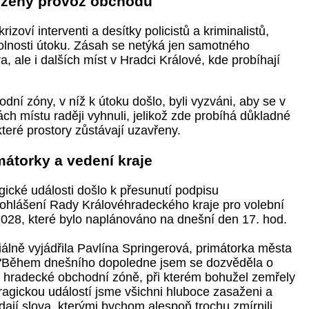
zený provoz obchodu
rizoví interventi a desítky policistů a kriminalistů,
kolnosti útoku. Zásah se netýká jen samotného
, ale i dalších míst v Hradci Králové, kde probíhají
dní zóny, v níž k útoku došlo, byli vyzváni, aby se v
ách místu raději vyhnuli, jelikož zde probíhá důkladné
teré prostory zůstávají uzavřeny.
mátorky a vedení kraje
gické události došlo k přesunutí podpisu
hlášení Rady Královéhradeckého kraje pro volební
028, které bylo naplánováno na dnešní den 17. hod.
ciálně vyjádřila Pavlína Springerová, primátorka města
 "Během dnešního dopoledne jsem se dozvěděla o
v hradecké obchodní zóně, při kterém bohužel zemřely
ragickou událostí jsme všichni hluboce zasaženi a
ají slova, kterými bychom alespoň trochu zmírnili