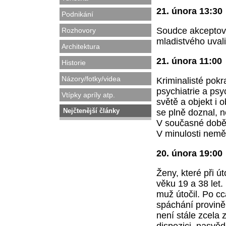
21. února 13:30
Podnikání
Soudce akceptova
Rozhovory
mladistvého uvali
Architektura
21. února 11:00
Historie
Názory/fotky/videa
Kriminalisté pokr
psychiatrie a psyc
Vtípky apríly atp.
světě a objekt i 
Nejčtenější články
se plně doznal, n
V současné době 
V minulosti nem
20. února 19:00
Ženy, které při ú
věku 19 a 38 let.
muž útočil. Po cc
spáchání provině
není stále zcela 