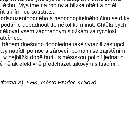
 útěchu. Myslíme na rodiny a blízké obětí a chtěli
řit upřímnou soustrast.
 odsouzeníhodného a nepochopitelného činu se díky
podařilo dopadnout do několika minut. Chtěla bych
oděkovat všem záchranným složkám za rychlost
tatečnost.
í během dnešního dopoledne také vyrazili zástupci
 aby nabídli pomoc a zároveň pomohli se zajištěním
. V nejbližší době budu s městskou policií jednat o
é nějak efektivně předcházet takovým situacím".
platforma X), KHK, město Hradec Králové