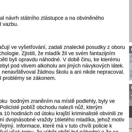
l návrh státního ztástupce a na obviněného
l vazbu.
ačují ve vyšetřování, zadali znalecké posudky z oboru
hologie. Zjistili, že mladík žil ve svém fantazijním
A
oběti byli opravdu náhodné. V době činu, ke kterému
i
ebyl pod vlivem alkoholu ani jiných návykových látek.
nenavštěvoval žádnou školu a ani nikde nepracoval.
V
K
ěl problémy se zákonem.
toku
bodným zraněním na místě podlehly
, byly ve
Policisté poblíž obchodu nalezli nůž, kterým
a 10 hodinách od útoku krajští kriminalisté obvinili ze
ní dvojnásobné vraždy 16letého mladíka, jehož motiv
zřejmý. Informace,
které má v tuto chvíli policie k