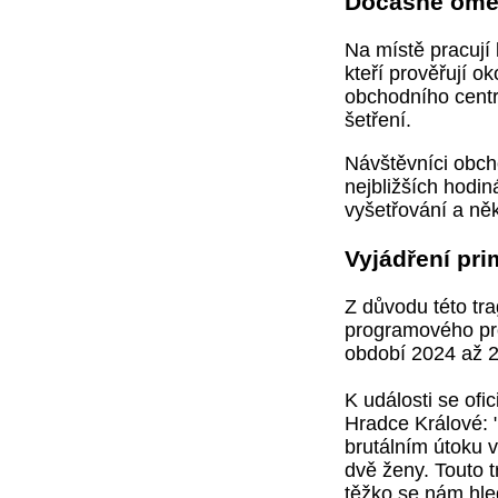
Dočasně ome
Na místě pracují k
kteří prověřují o
obchodního centra
šetření.
Návštěvníci obcho
nejbližších hodin
vyšetřování a něk
Vyjádření pri
Z důvodu této tra
programového pro
období 2024 až 2
K události se ofi
Hradce Králové:
brutálním útoku 
dvě ženy. Touto t
těžko se nám hled