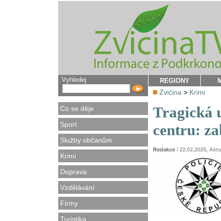
Vyhledej
REGIONY
Zvičina
>
Krimi
Tragická 
Co se děje
Sport
centru: za
Služby občanům
Redakce
/ 22.02.2025, A
Krimi
Doprava
Vzdělávání
Firmy
Turistika