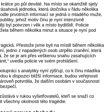
 krátce po půl deváté. Na místo se okamžitě sjely
i zásahová jednotka, která útočníka v řádu několika
Podle prvotních informací se jedná o mladého muže,
bliky, jehož motiv činu je nyní intenzivně
ji byl potvrzen i věk a místo bydliště. Policie
žela během několika minut a situace je nyní pod
tragická. Přestože jsme byli na místě během několika
í, jedno z napadených osob utrpělo zranění, která
á, že se je ani přes veškerou snahu zasahujících
nit," uvedla policie ve svém prohlášení.
olupráci s analytiky nyní zjišťují, co k činu mladíka
dou k dispozici bližší informace, budou veřejnosti
 zároveň potvrdila, že dalším osobám v současnosti
bezpečí.
zůstává v rukou vyšetřovatelů, kteří se snaží co
it všechny okolnosti této tragédie.