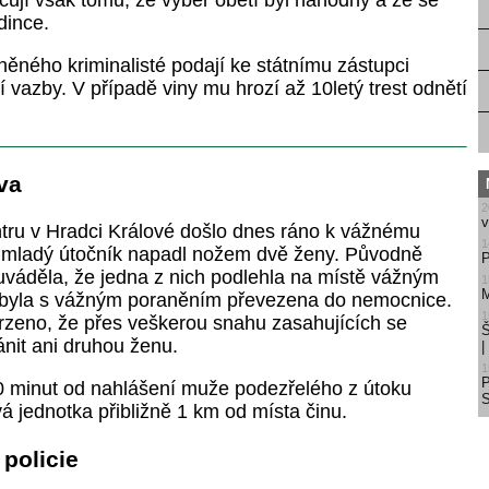
čují však tomu, že výběr obětí byl náhodný a že se
dince.
něného kriminalisté podají ke státnímu zástupci
 vazby. V případě viny mu hrozí až 10letý trest odnětí
va
2
v
ru v Hradci Králové došlo dnes ráno k vážnému
1
m mladý útočník napadl nožem dvě ženy. Původně
P
 uváděla, že jedna z nich podlehla na místě vážným
1
M
 byla s vážným poraněním převezena do nemocnice.
1
vrzeno, že přes veškerou snahu zasahujících se
Š
ánit ani druhou ženu.
1
 minut od nahlášení muže podezřelého z útoku
S
á jednotka přibližně 1 km od místa činu.
policie