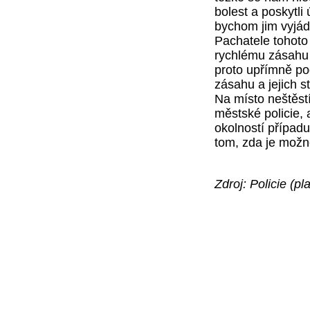
bolest a poskytli
bychom jim vyjád
Pachatele tohoto
rychlému zásahu 
proto upřímně p
zásahu a jejich s
Na místo neštěst
městské policie,
okolností případu
tom, zda je možn
Zdroj: Policie (