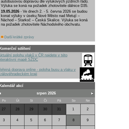
autobusovou dopravou dle výlukových jízdních řádů.
Výluka se koná na požadek zhotovitele dálnice D35.
19.05.2026
- Ve dnech 2. - 5. června 2026 se budou
konat výluky v úseku Nové Město nad Metují –
Náchod – Starkoč – Česká Skalice. Výluka se koná
na požadek zhotovitele Náchodského obchvatu.
Další krátké zprávy
Komerční sdělení
ktuální polohu vlaků v ČR najdete v této
nteraktivní mapě SŽDC
eřejná doprava online - poloha busu a vlaku v
rálovéhradeckém kraji
Kalendář akcí
srpen 2026
Po
Út
St
Čt
Pá
So
Ne
27
28
29
30
31
1
2
3
4
5
6
7
8
9