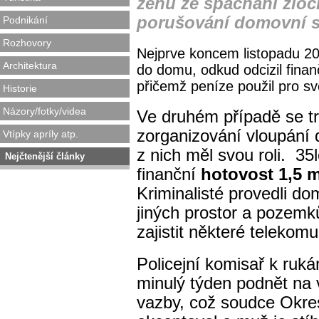
ženu ze spáchání zloč
porušování domovní 
Podnikání
Rozhovory
Nejprve koncem listopadu 20
Architektura
do domu, odkud odcizil fina
přičemž peníze použil pro sv
Historie
Názory/fotky/videa
Ve druhém případě se tr
zorganizování vloupání 
Vtípky apríly atp.
z nich měl svou roli. 35
Nejčtenější články
finanční
hotovost 1,5 
Kriminalisté provedli do
jiných prostor a pozemků
zajistit některé telekom
Policejní komisař k ruká
minulý týden podnět na 
vazby, což soudce Okre