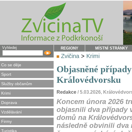
Vyhledej
REGIONY
MÍSTNÍ STRÁNKY
Zvičina
>
Krimi
Co se děje
Objasněné případy
Sport
Královédvorsku
Služby občanům
Redakce
/ 5.03.2026, Královédvo
Krimi
Koncem února 2026 tru
Doprava
objasnili dva případy
Vzdělávání
domů na Královédvorsk
Firmy
následně obvinili dva 
Turistika