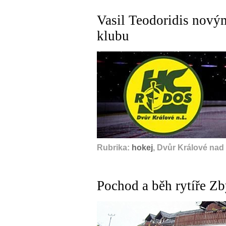
Vasil Teodoridis nový
klubu
Rubrika:
hokej
, Dvůr Králové nad
Pochod a běh rytíře Z