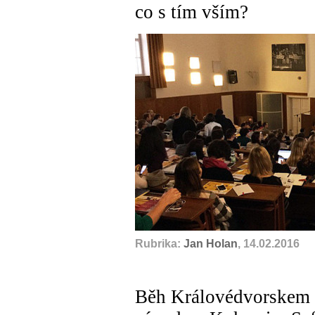
co s tím vším?
Rubrika:
Jan Holan
, 14.02.2016
Běh Královédvorskem -