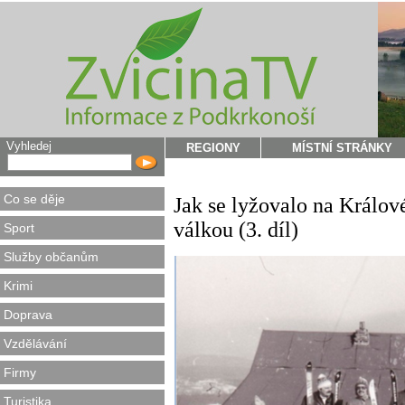
Vyhledej
REGIONY
MÍSTNÍ STRÁNKY
Co se děje
Jak se lyžovalo na Králo
válkou (3. díl)
Sport
Služby občanům
Krimi
Doprava
Vzdělávání
Firmy
Turistika