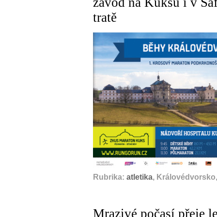
závod na Kuksu i v Safa
tratě
Rubrika:
atletika
, Královédvorsko,
Mrazivé počasí přeje l