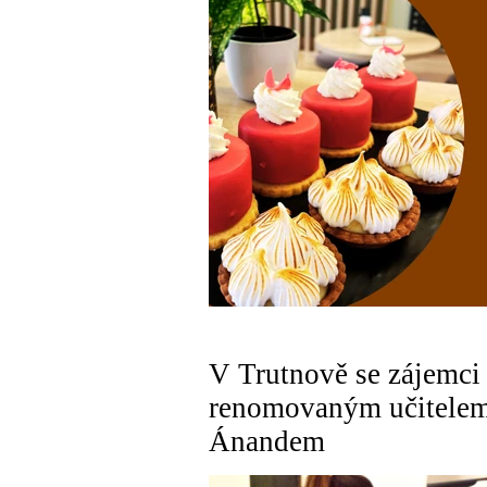
V Trutnově se zájemci n
renomovaným učitelem
Ánandem