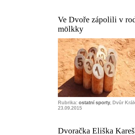
Ve Dvoře zápolili v ro
mölkky
Rubrika:
ostatní sporty
, Dvůr Krá
23.09.2015
Dvoračka Eliška Karešo