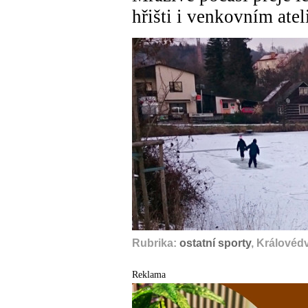
hřišti i venkovním atel
Rubrika:
ostatní sporty
, Královéd
Reklama