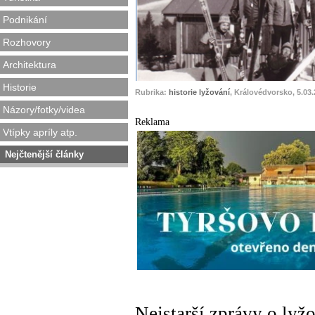
Podnikání
Rozhovory
Architektura
Historie
Rubrika:
historie lyžování
, Královédvorsko, 5.03
Názory/fotky/videa
Reklama
Vtípky apríly atp.
Nejčtenější články
Nejstarší zprávy o lyžo