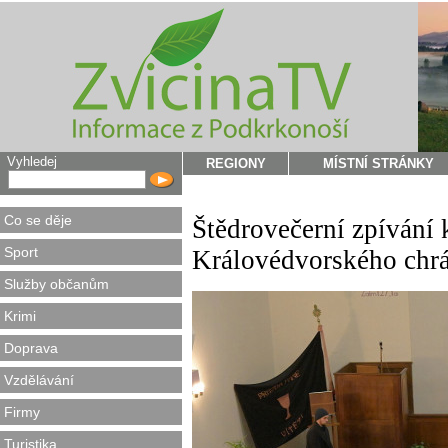
Vyhledej
REGIONY
MÍSTNÍ STRÁNKY
Co se děje
Štědrovečerní zpívání 
Sport
Královédvorského chr
Služby občanům
Krimi
Doprava
Vzdělávání
Firmy
Turistika