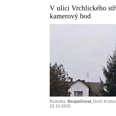
V ulici Vrchlického st
kamerový bod
Rubrika:
Bezpečnost
, Dvůr Králo
22.12.2025