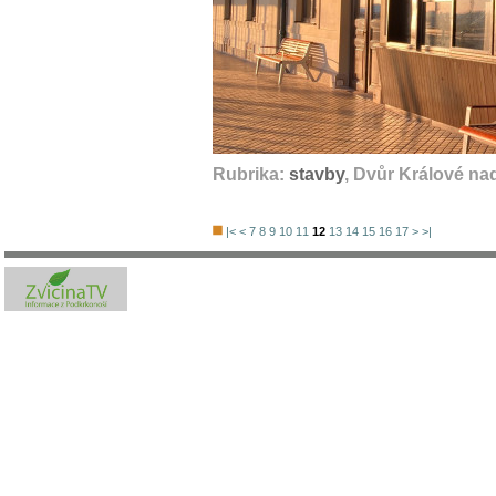
Rubrika:
stavby
, Dvůr Králové na
|<
<
7
8
9
10
11
12
13
14
15
16
17
>
>|