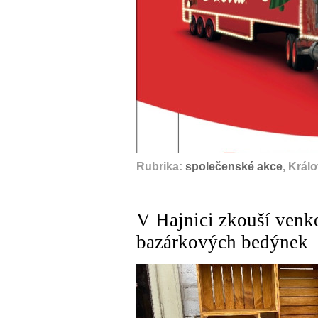
Rubrika:
společenské akce
, Král
V Hajnici zkouší venk
bazárkových bedýnek