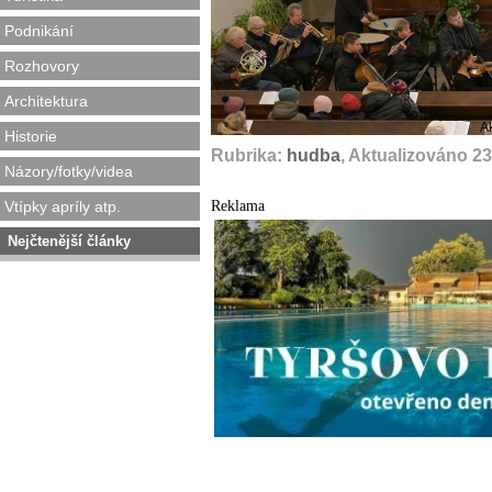
Podnikání
Rozhovory
Architektura
A
Historie
Rubrika:
hudba
, Aktualizováno 2
Názory/fotky/videa
Reklama
Vtípky apríly atp.
Nejčtenější články